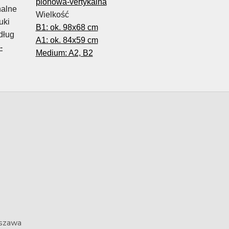
pionowa-vertykalna
nalne
Wielkość
uki
B1: ok. 98x68 cm
dług
A1: ok. 84x59 cm
-
Medium: A2, B2
rszawa