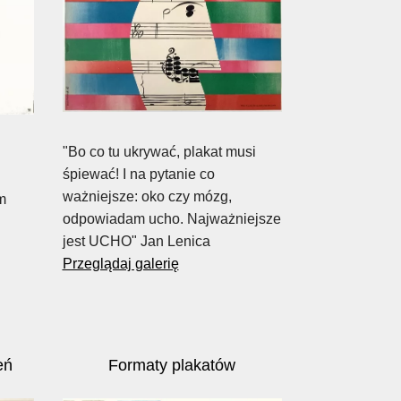
"Bo co tu ukrywać, plakat musi
d
śpiewać! I na pytanie co
ważniejsze: oko czy mózg,
m
odpowiadam ucho. Najważniejsze
jest UCHO" Jan Lenica
Przeglądaj galerię
eń
Formaty plakatów