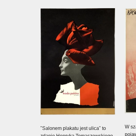
W sz
"Salonem plakatu jest ulica" to
pojaw
zdanie Henryka Tomaszewskiego