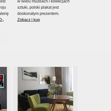
jest
w wielu muzeach i kolekcjach
oju
sztuki, polski plakat jest
alerię
doskonałym prezentem.
0-,
Zobacz i kup