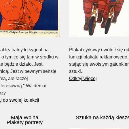
at teatralny to sygnał na
Plakat cyrkowy uwolnił się o
, o tym co się tam w środku w
funkcji plakatu reklamowego,
ze będzie działo. Jest
stając się swoistym gatunkie
tnicą. Jest w pewnym sensie
sztuki.
mą, ale raczej
Odkryj więcej
nteresowną." Waldemar
rzy
 do swojej kolekcji
Maja Wolna
Sztuka na każdą kiesz
Plakaty portrety