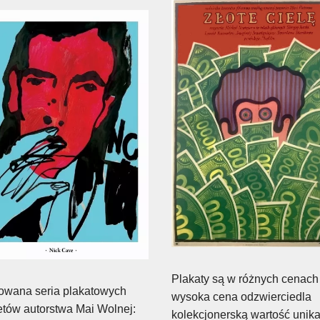
Plakaty są w różnych cenach 
towana seria plakatowych
wysoka cena odzwierciedla
etów autorstwa Mai Wolnej:
kolekcjonerską wartość unika