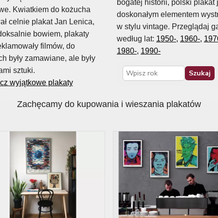
bogatej historii, polski plakat 
owe. Kwiatkiem do kożucha
doskonałym elementem wystr
ł celnie plakat Jan Lenica,
w stylu vintage. Przeglądaj g
doksalnie bowiem, plakaty
według lat:
1950-,
1960-,
197
eklamowały filmów, do
1980-,
1990-
ch były zamawiane, ale były
ami sztuki.
Szukaj
Rok
cz wyjątkowe plakaty
Zachęcamy do kupowania i wieszania plakatów