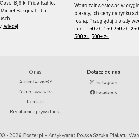
Cave, Björk, Frida Kahlo,
Warto zainwestować w orygi
Michel Basquiat i Jim
plakaty, ich ceny na rynku szt
usch.
rosną. Przeglądaj plakaty we
j więcej
cen:
-150 zł.,
150-250 zł.,
250
500 zł.,
500+ zł.
O nas
Dołącz do nas
Autentyczność
Instagram
Zakup i wysyłka
Facebook
Kontakt
Regulamin i prywatność
00 -
2026 Poster.pl – Antykwariat Polska Sztuka Plakatu, Wa