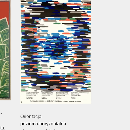
-
Orientacja
pozioma-horyzontalna
tu.