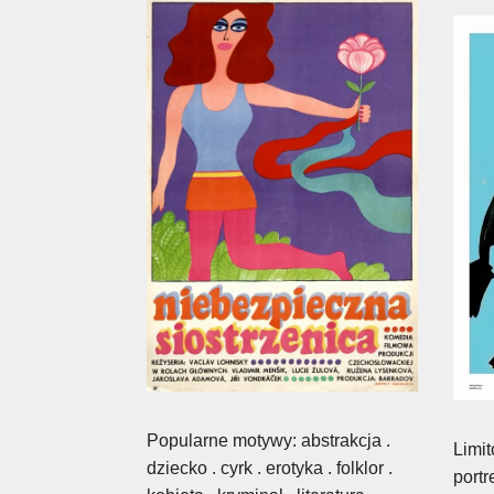
Popularne motywy: abstrakcja .
Limi
dziecko . cyrk . erotyka . folklor .
portr