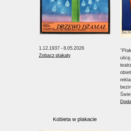
1.12.1937 - 8.05.2026
"Plak
Zobacz plakaty
ulicę
teatr
obie
rekla
bezi
Świe
Dodaj
Kobieta w plakacie