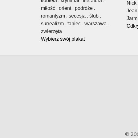
kobieta . kryminał . literatura .
Nick 
miłość . orient . podróże .
Jean 
romantyzm . secesja . ślub .
Jarm
surrealizm . taniec . warszawa .
Odkry
zwierzęta
Wybierz swój plakat
© 20