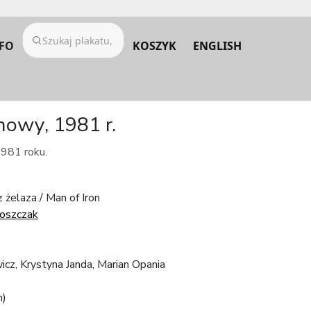
FO
KOSZYK
ENGLISH
mowy, 1981 r.
1981 roku.
 żelaza / Man of Iron
roszczak
icz, Krystyna Janda, Marian Opania
m)