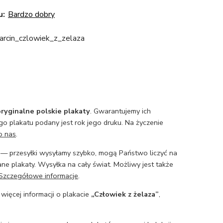
u:
Bardzo dobry
rcin_czlowiek_z_zelaza
ryginalne polskie plakaty
. Gwarantujemy ich
o plakatu podany jest rok jego druku. Na życzenie
o nas
.
— przesyłki wysyłamy szybko, mogą Państwo liczyć na
ne plakaty. Wysyłka na cały świat. Możliwy jest także
Szczegółowe informacje
.
 więcej informacji o plakacie
„Człowiek z żelaza”
,