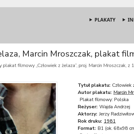
PLAKATY
IN
elaza, Marcin Mroszczak, plakat fil
y plakat filmowy „Człowiek z żelaza”, proj. Marcin Mroszczak, z 
Tytuł plakatu:
Człowiek z
Autor plakatu:
Marcin M
Plakat filmowy: Polska
Reżyser:
Wajda Andrzej
Aktorzy:
Jerzy Radziwiłow
Rok druku:
1981
Format:
B1 (ok. 68x98 c