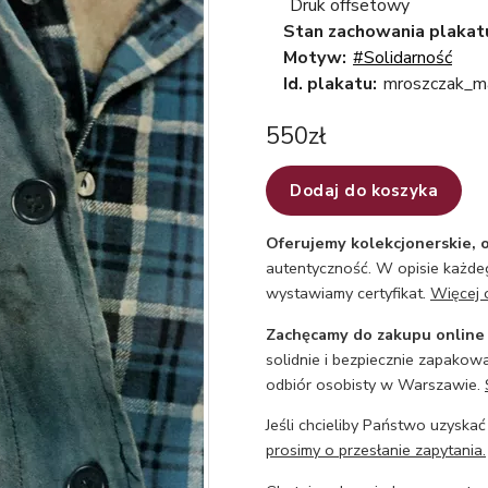
Druk offsetowy
Stan zachowania plakat
Motyw:
#Solidarność
Id. plakatu:
mroszczak_ma
550
zł
Dodaj do koszyka
Oferujemy kolekcjonerskie, o
autentyczność. W opisie każdeg
wystawiamy certyfikat.
Więcej 
Zachęcamy do zakupu online
solidnie i bezpiecznie zapakowa
odbiór osobisty w Warszawie.
Jeśli chcieliby Państwo uzyskać
prosimy o przesłanie zapytania.