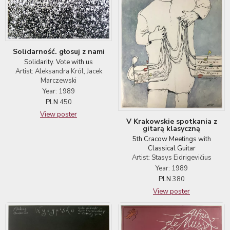
Solidarność. głosuj z nami
Solidarity. Vote with us
Artist: Aleksandra Król, Jacek
Marczewski
Year: 1989
PLN
450
View poster
V Krakowskie spotkania z
gitarą klasyczną
5th Cracow Meetings with
Classical Guitar
Artist: Stasys Eidrigevičius
Year: 1989
PLN
380
View poster