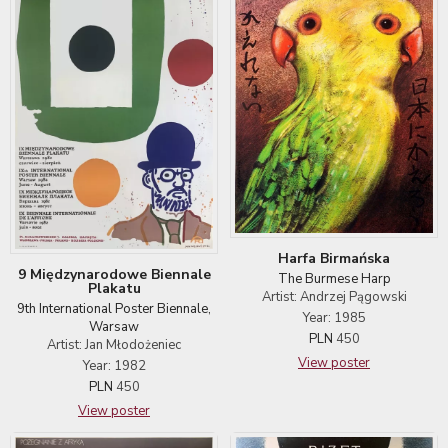
Harfa Birmańska
9 Międzynarodowe Biennale
The Burmese Harp
Plakatu
Artist: Andrzej Pągowski
9th International Poster Biennale,
Year: 1985
Warsaw
PLN
450
Artist: Jan Młodożeniec
View poster
Year: 1982
PLN
450
View poster