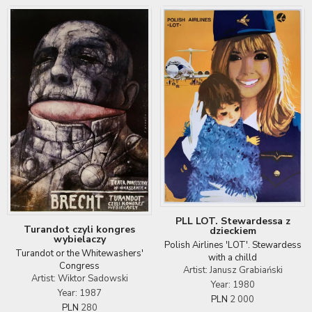
PLL LOT. Stewardessa z
Turandot czyli kongres
dzieckiem
wybielaczy
Polish Airlines 'LOT'. Stewardess
Turandot or the Whitewashers'
with a chilld
Congress
Artist: Janusz Grabiański
Artist: Wiktor Sadowski
Year: 1980
Year: 1987
PLN
2 000
PLN
280