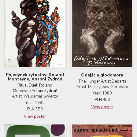
Pojedynek rytualny: Roland
Odejście głodomora
Monteyne, Antoni Zydroń
The Hunger Artist Departs
Ritual Duel: Roland
Artist: Mieczysław Górowski
Monteyne,Antoni Zydroń
Year: 1980
Artist: Waldemar Świerzy
PLN
450
Year: 1982
View poster
PLN
350
View poster