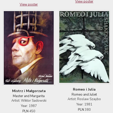
View poster
View poster
Romeo i Julia
Mistrz i Małgorzata
Romeo and Juliet
Master and Margarita
Artist: Roslaw Szaybo
Artist: Wiktor Sadowski
Year: 1981
Year: 1987
PLN
380
PLN
450