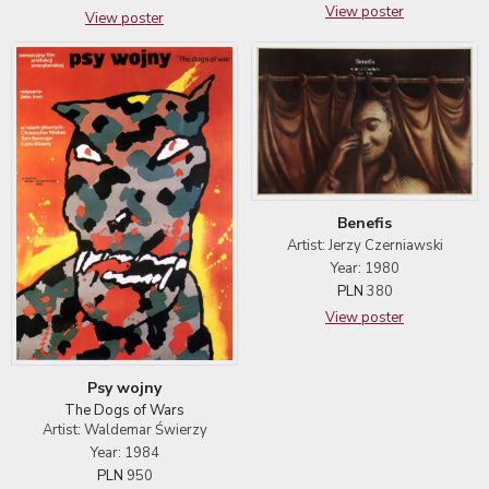
View poster
View poster
Benefis
Artist: Jerzy Czerniawski
Year: 1980
PLN
380
View poster
Psy wojny
The Dogs of Wars
Artist: Waldemar Świerzy
Year: 1984
PLN
950