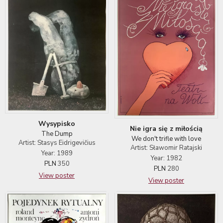
Wysypisko
Nie igra się z miłością
The Dump
We don't trifle with love
Artist: Stasys Eidrigevičius
Artist: Sławomir Ratajski
Year: 1989
Year: 1982
PLN
350
PLN
280
View poster
View poster