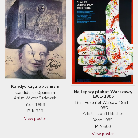
Kandyd czyli optymizm
Najlepszy plakat Warszawy
Candide, or Optimism
1961-1985
Artist: Wiktor Sadowski
Best Poster of Warsaw 1961-
Year: 1986
1985
PLN
280
Artist: Hubert Hilscher
View poster
Year: 1985
PLN
600
View poster