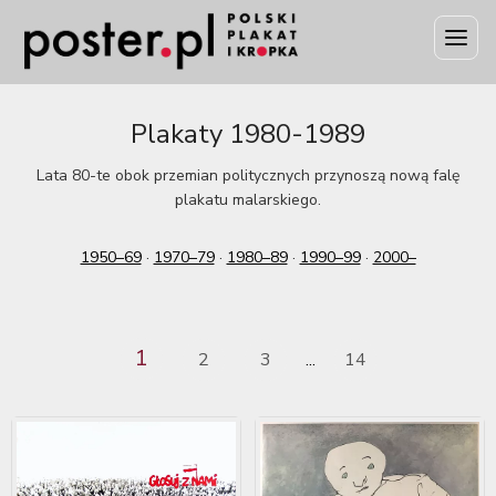
Plakaty 1980-1989
Lata 80-te obok przemian politycznych przynoszą nową falę
plakatu malarskiego.
1950–69
·
1970–79
·
1980–89
·
1990–99
·
2000–
1
2
3
14
...