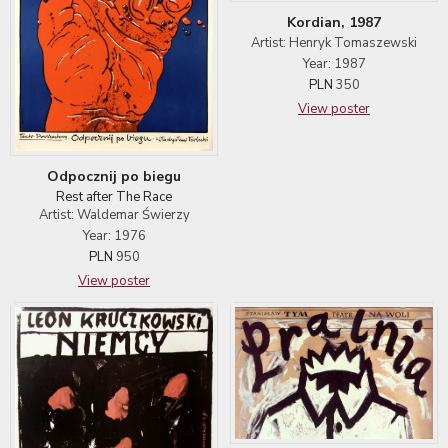
Kordian, 1987
Artist: Henryk Tomaszewski
Year: 1987
PLN
350
View poster
Odpocznij po biegu
Rest after The Race
Artist: Waldemar Świerzy
Year: 1976
PLN
950
View poster