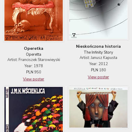
Nieskończona historia
Operetka
The Infinity Story
Operetta
Artist: Janusz Kapusta
Artist: Franciszek Starowieyski
Year: 2012
Year: 1978
PLN
180
PLN
950
View poster
View poster