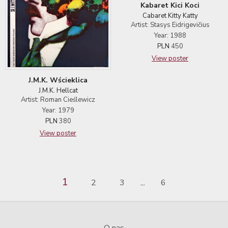
Kabaret Kici Koci
Cabaret Kitty Katty
Artist: Stasys Eidrigevičius
Year: 1988
PLN
450
View poster
J.M.K. Wścieklica
J.M.K. Hellcat
Artist: Roman Cieślewicz
Year: 1979
PLN
380
View poster
1
2
3
6
...
O nas