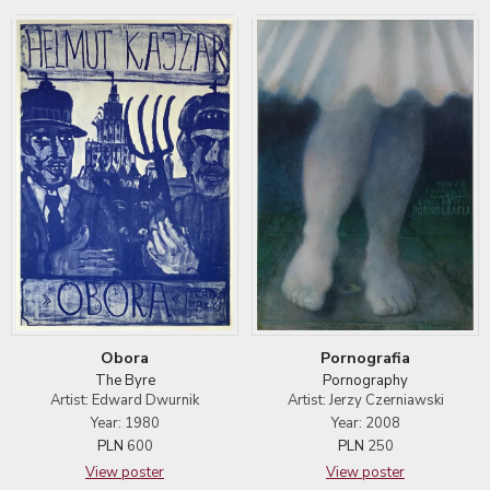
Pornografia
Obora
Pornography
The Byre
Artist: Jerzy Czerniawski
Artist: Edward Dwurnik
Year: 2008
Year: 1980
PLN
250
PLN
600
View poster
View poster