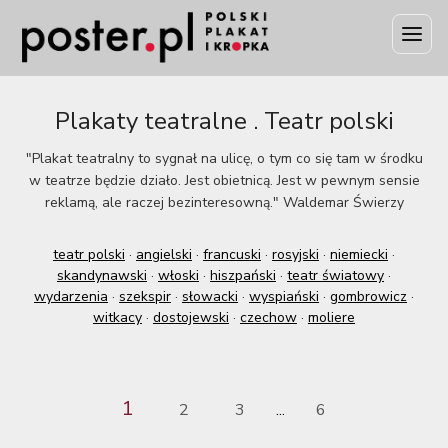
Plakaty teatralne . Teatr polski
"Plakat teatralny to sygnał na ulicę, o tym co się tam w środku
w teatrze będzie działo. Jest obietnicą. Jest w pewnym sensie
reklamą, ale raczej bezinteresowną." Waldemar Świerzy
teatr polski
·
angielski
·
francuski
·
rosyjski
·
niemiecki
·
skandynawski
·
włoski
·
hiszpański
·
teatr światowy
·
wydarzenia
·
szekspir
·
słowacki
·
wyspiański
·
gombrowicz
·
witkacy
·
dostojewski
·
czechow
·
moliere
1
2
3
6
...