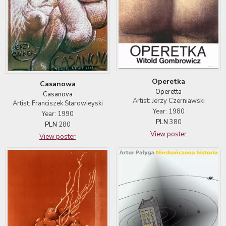
Operetka
Casanowa
Operetta
Casanova
Artist: Jerzy Czerniawski
Artist: Franciszek Starowieyski
Year: 1980
Year: 1990
PLN
380
PLN
280
View poster
View poster