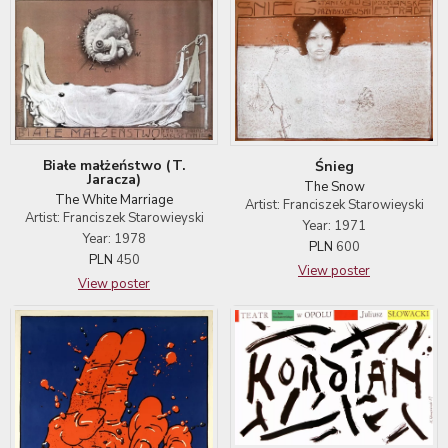
Białe małżeństwo (T.
Śnieg
Jaracza)
The Snow
The White Marriage
Artist: Franciszek Starowieyski
Artist: Franciszek Starowieyski
Year: 1971
Year: 1978
PLN
600
PLN
450
View poster
View poster