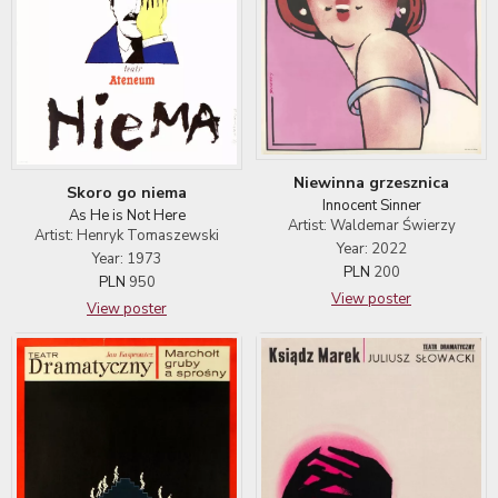
Niewinna grzesznica
Skoro go niema
Innocent Sinner
As He is Not Here
Artist: Waldemar Świerzy
Artist: Henryk Tomaszewski
Year: 2022
Year: 1973
PLN
200
PLN
950
View poster
View poster