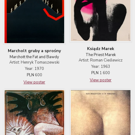
Ksiądz Marek
Marcholt gruby a sprośny
The Priest Marek
Marchołt the Fat and Bawdy
Artist: Roman Cieślewicz
Artist: Henryk Tomaszewski
Year: 1963
Year: 1970
PLN
1 600
PLN
600
View poster
View poster