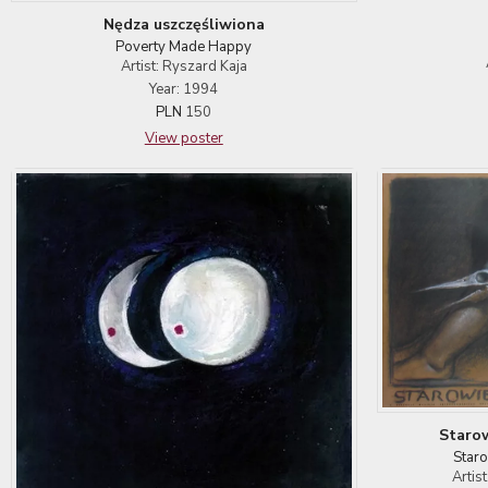
Nędza uszczęśliwiona
Poverty Made Happy
Artist: Ryszard Kaja
Year: 1994
PLN
150
View poster
Starow
Staro
Artis