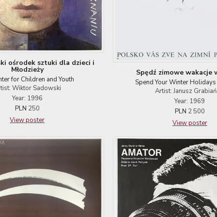
i ośrodek sztuki dla dzieci i
Młodzieży
Spędź zimowe wakacje 
nter for Children and Youth
Spend Your Winter Holidays 
tist: Wiktor Sadowski
Artist: Janusz Grabiań
Year: 1996
Year: 1969
PLN
250
PLN
2 500
View poster
View poster