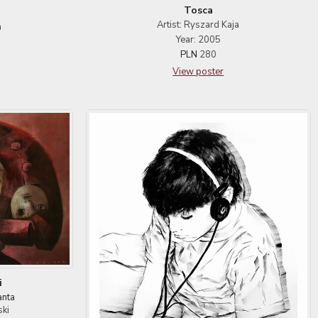
Tosca
Artist: Ryszard Kaja
a
Year: 2005
PLN
280
View poster
i
anta
ski