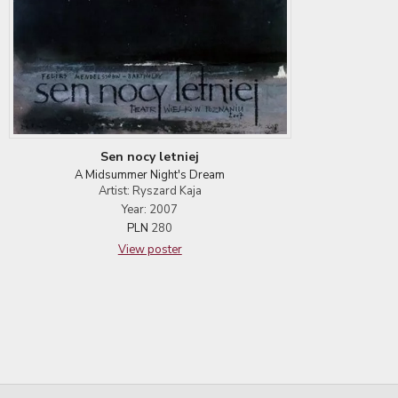
Sen nocy letniej
A Midsummer Night's Dream
Artist: Ryszard Kaja
Year: 2007
PLN
280
View poster