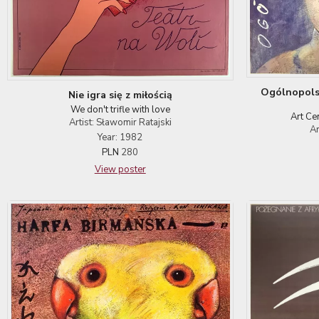
Ogólnopolsk
Nie igra się z miłością
We don't trifle with love
Art Ce
Artist: Sławomir Ratajski
Ar
Year: 1982
PLN
280
View poster