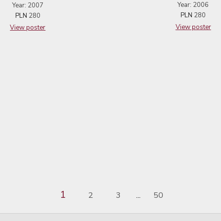
Year: 2006
Year: 2007
PLN
280
PLN
280
View poster
View poster
1
2
3
50
...