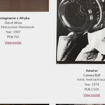
ożegnanie z Afryka
Out of Africa
t: Mieczysław Wasilewski
Year: 1987
PLN
750
View poster
Amator
Camera Buff
Artist: Andrzej Krau
Year: 1979
PLN
2 500
View poster