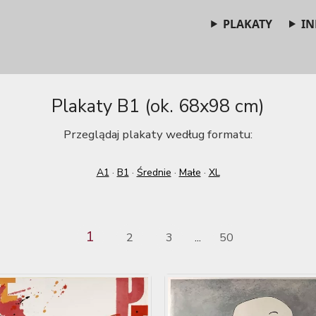
PLAKATY
IN
Plakaty B1 (ok. 68x98 cm)
Przeglądaj plakaty według formatu:
A1
·
B1
·
Średnie
·
Małe
·
XL
1
2
3
50
...