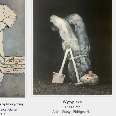
Wysypisko
arą klasyczną
The Dump
sical Guitar
Artist: Stasys Eidrigevičius
čius