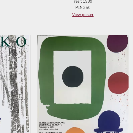
Year: 1989
PLN
350
View poster