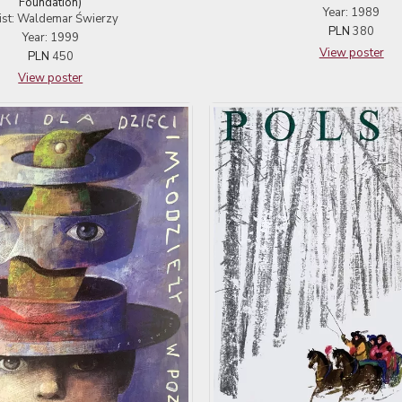
Foundation)
Year: 1989
ist: Waldemar Świerzy
PLN
380
Year: 1999
View poster
PLN
450
View poster