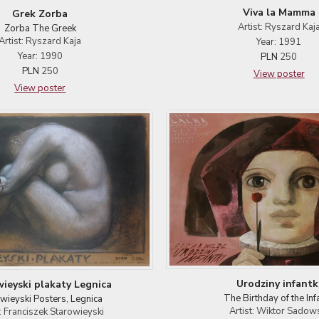
Viva la Mamma
Grek Zorba
Artist: Ryszard Kaj
Zorba The Greek
Artist: Ryszard Kaja
Year: 1991
Year: 1990
PLN
250
PLN
250
View poster
View poster
Urodziny infantk
ieyski plakaty Legnica
The Birthday of the Inf
wieyski Posters, Legnica
Artist: Wiktor Sadow
t: Franciszek Starowieyski