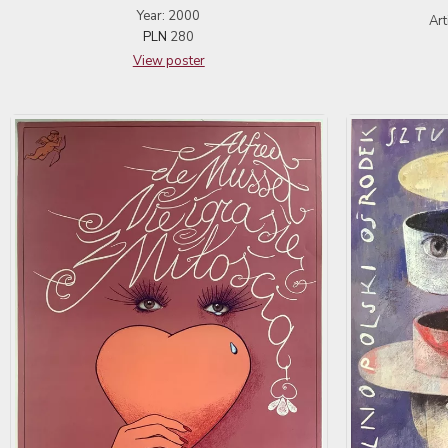
Year: 2000
Art
PLN
280
View poster