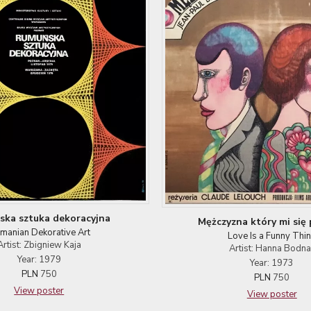
ka sztuka dekoracyjna
Mężczyzna który mi się
manian Dekorative Art
Love Is a Funny Thi
Artist: Zbigniew Kaja
Artist: Hanna Bodna
Year: 1979
Year: 1973
PLN
750
PLN
750
View poster
View poster