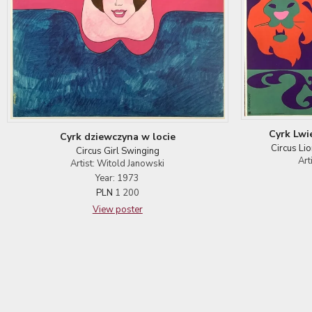
Cyrk Lwi
Cyrk dziewczyna w locie
Circus Li
Circus Girl Swinging
Art
Artist: Witold Janowski
Year: 1973
PLN
1 200
View poster