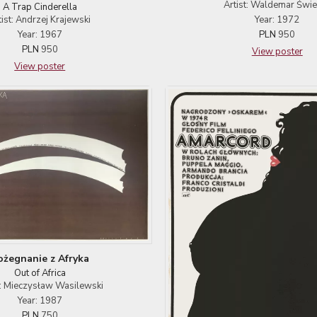
Artist: Waldemar Świ
A Trap Cinderella
Year: 1972
tist: Andrzej Krajewski
PLN
950
Year: 1967
PLN
950
View poster
View poster
ożegnanie z Afryka
Out of Africa
t: Mieczysław Wasilewski
Year: 1987
PLN
750