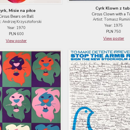
Cyrk Klown z tub
yrk, Misie na piłce
Circus Clown with a 
Circus Bears on Ball
Artist: Tomasz Rumiń
t: Andrzej Krzysztoforski
Year: 1975
Year: 1970
PLN
750
PLN
600
View poster
View poster