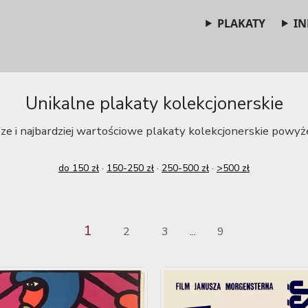
PLAKATY
IN
Unikalne plakaty kolekcjonerskie
ze i najbardziej wartościowe plakaty kolekcjonerskie powyże
do 150 zł
·
150-250 zł
·
250-500 zł
·
>500 zł
1
2
3
9
...