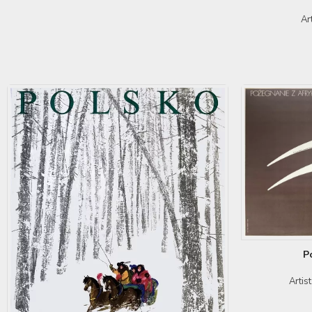
Ar
P
Artis