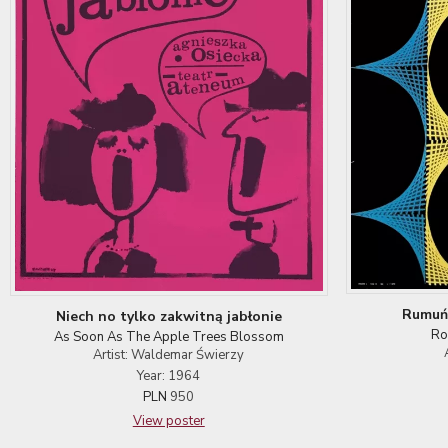
Rumuńs
Niech no tylko zakwitną jabłonie
Ro
As Soon As The Apple Trees Blossom
Artist: Waldemar Świerzy
Year: 1964
PLN
950
View poster