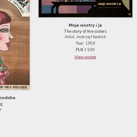
Moje siostry i ja
The story of five sisters
Artist: Andrzej Heidrich
Year: 1959
PLN
1 500
View poster
 podoba
ng
r