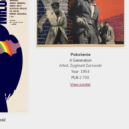
Pokolenie
A Generation
Artist: Zygmunt Żurowski
Year: 1954
PLN
2 700
View poster
ość