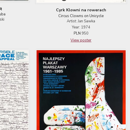
ą
Cyrk Klowni na rowerach
Tuba
Circus Clowns on Unicycle
ski
Artist: Jan Sawka
Year: 1974
PLN
950
View poster