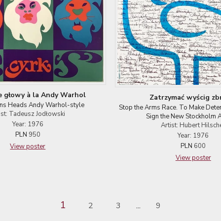
e głowy à la Andy Warhol
Zatrzymać wyścig zb
ons Heads Andy Warhol-style
Stop the Arms Race. To Make Detent
ist: Tadeusz Jodłowski
Sign the New Stockholm 
Year: 1976
Artist: Hubert Hilsch
PLN
950
Year: 1976
PLN
600
View poster
View poster
1
2
3
9
...