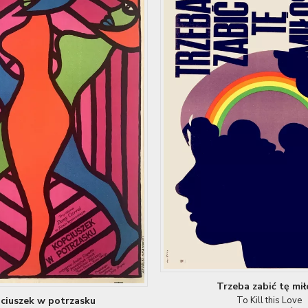
Trzeba zabić tę mił
To Kill this Love
ciuszek w potrzasku