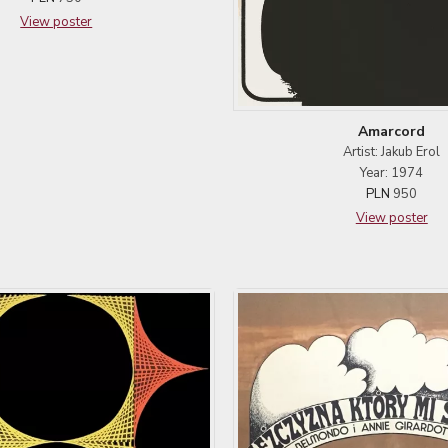
View poster
Amarcord
Artist: Jakub Erol
Year: 1974
PLN
950
View poster