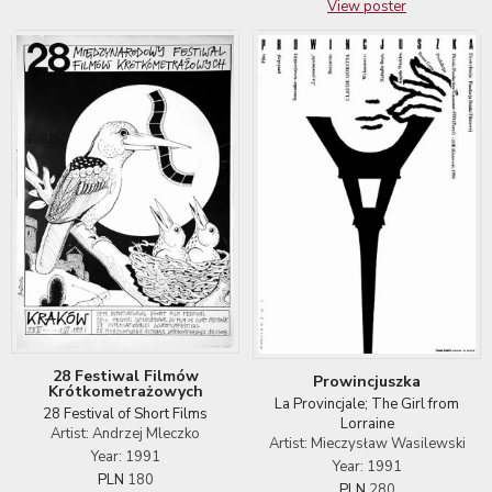
View poster
28 Festiwal Filmów
Prowincjuszka
Krótkometrażowych
La Provincjale; The Girl from
28 Festival of Short Films
Lorraine
Artist: Andrzej Mleczko
Artist: Mieczysław Wasilewski
Year: 1991
Year: 1991
PLN
180
PLN
280