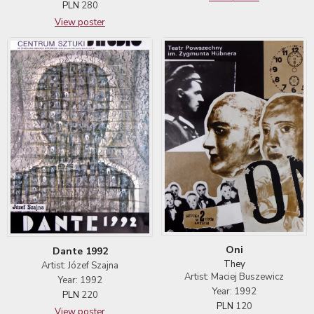
PLN
280
View poster
Oni
Dante 1992
They
Artist: Józef Szajna
Artist: Maciej Buszewicz
Year: 1992
Year: 1992
PLN
220
PLN
120
View poster