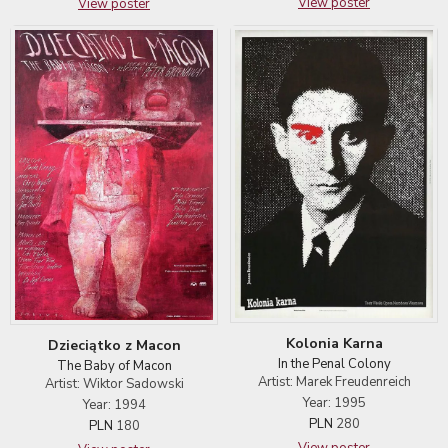
View poster
View poster
Kolonia Karna
Dzieciątko z Macon
In the Penal Colony
The Baby of Macon
Artist: Marek Freudenreich
Artist: Wiktor Sadowski
Year: 1995
Year: 1994
PLN
280
PLN
180
View poster