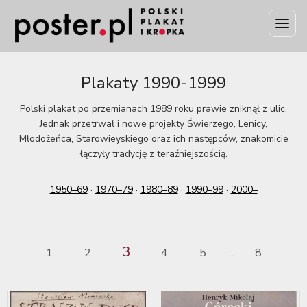
Plakaty 1990-1999
Polski plakat po przemianach 1989 roku prawie zniknął z ulic.
Jednak przetrwał i nowe projekty Świerzego, Lenicy,
Młodożeńca, Starowieyskiego oraz ich następców, znakomicie
łączyły tradycję z teraźniejszością.
1950–69
·
1970–79
·
1980–89
·
1990–99
·
2000–
3
1
2
4
5
8
...