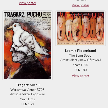
View poster
View poster
Kram z Piosenkami
The Song Booth
Artist: Mieczysław Górowski
Year: 1990
PLN
180
View poster
Tragarz puchu
Warszawa. Annee 5703
Artist: Andrzej Pągowski
Year: 1992
PLN
150