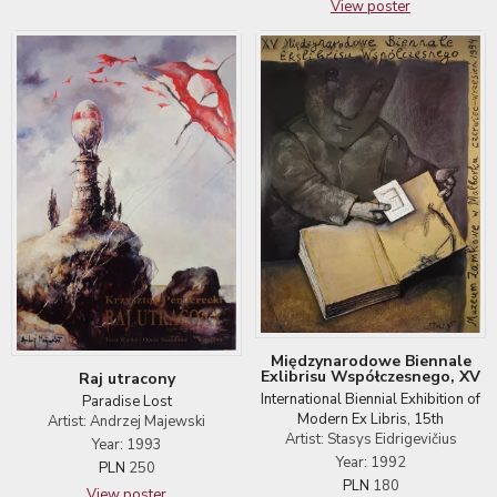
View poster
Międzynarodowe Biennale
Exlibrisu Współczesnego, XV
Raj utracony
International Biennial Exhibition of
Paradise Lost
Modern Ex Libris, 15th
Artist: Andrzej Majewski
Artist: Stasys Eidrigevičius
Year: 1993
Year: 1992
PLN
250
PLN
180
View poster