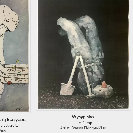
Wysypisko
arą klasyczną
The Dump
sical Guitar
Artist: Stasys Eidrigevičius
čius