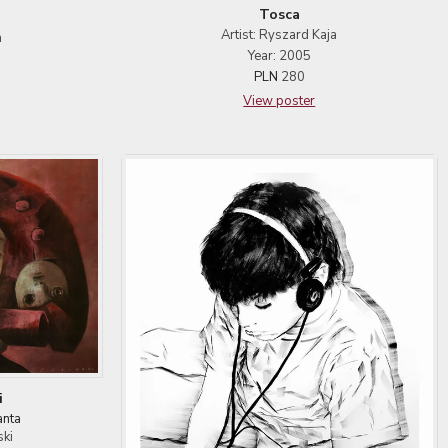
Tosca
Artist: Ryszard Kaja
a
Year: 2005
PLN
280
View poster
i
anta
ski