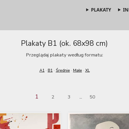
PLAKATY
IN
Plakaty B1 (ok. 68x98 cm)
Przeglądaj plakaty według formatu:
A1
·
B1
·
Średnie
·
Małe
·
XL
1
2
3
50
...