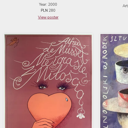
Year: 2000
Art
PLN
280
View poster