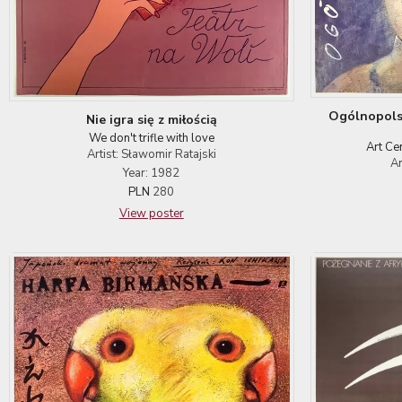
Ogólnopolsk
Nie igra się z miłością
We don't trifle with love
Art Ce
Artist: Sławomir Ratajski
Ar
Year: 1982
PLN
280
View poster