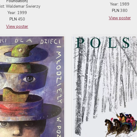
Foundation)
Year: 1989
ist: Waldemar Świerzy
PLN
380
Year: 1999
View poster
PLN
450
View poster