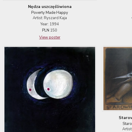
Nędza uszczęśliwiona
Poverty Made Happy
Artist: Ryszard Kaja
Year: 1994
PLN
150
View poster
Starow
Staro
Artis