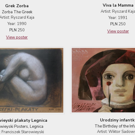
Viva la Mamma
Grek Zorba
Artist: Ryszard Kaj
Zorba The Greek
Artist: Ryszard Kaja
Year: 1991
Year: 1990
PLN
250
PLN
250
View poster
View poster
Urodziny infantk
ieyski plakaty Legnica
The Birthday of the Inf
wieyski Posters, Legnica
Artist: Wiktor Sadow
t: Franciszek Starowieyski