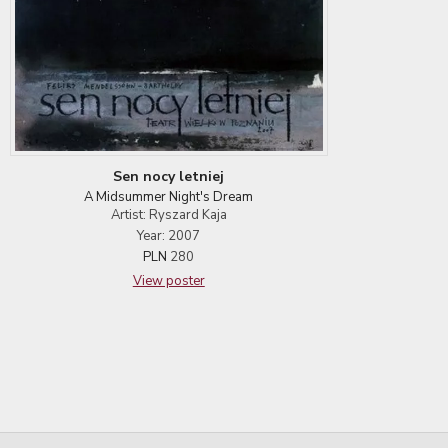
Sen nocy letniej
A Midsummer Night's Dream
Artist: Ryszard Kaja
Year: 2007
PLN
280
View poster