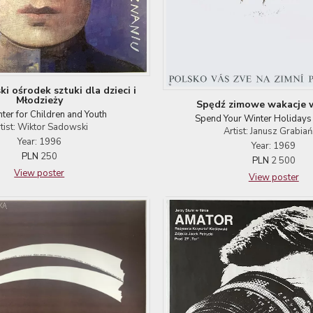
i ośrodek sztuki dla dzieci i
Młodzieży
Spędź zimowe wakacje 
nter for Children and Youth
Spend Your Winter Holidays 
tist: Wiktor Sadowski
Artist: Janusz Grabiań
Year: 1996
Year: 1969
PLN
250
PLN
2 500
View poster
View poster