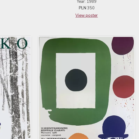
Year: 1989
PLN
350
View poster