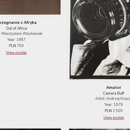
ożegnanie z Afryka
Out of Africa
t: Mieczysław Wasilewski
Year: 1987
PLN
750
View poster
Amator
Camera Buff
Artist: Andrzej Krau
Year: 1979
PLN
2 500
View poster