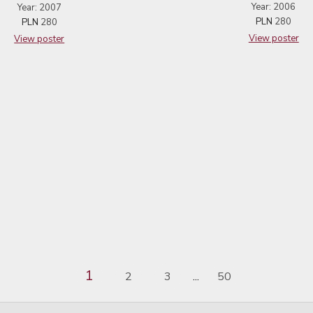
Year: 2006
Year: 2007
PLN
280
PLN
280
View poster
View poster
1
2
3
50
...