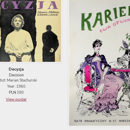
Decyzja
Decision
tist: Marian Stachurski
Year: 1960
PLN
380
View poster