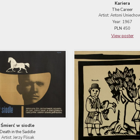
Kariera
The Career
Artist: Antoni Uniecho
Year: 1967
PLN
450
View poster
Śmierć w siodle
Death in the Saddle
Artist: Jerzy Flisak