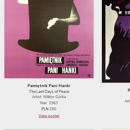
Pamiętnik Pani Hanki
K
The Last Days of Peace
Artist: Wiktor Górka
Art
Year: 1963
PLN
380
View poster