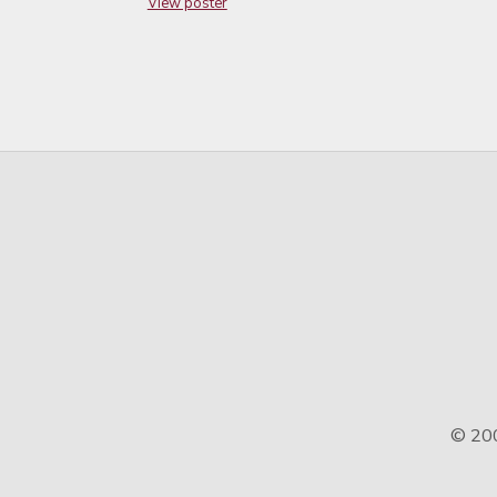
View poster
© 20