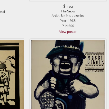
Śnieg
The Snow
wski
Artist: Jan Młodożeniec
Year: 1968
PLN
600
View poster