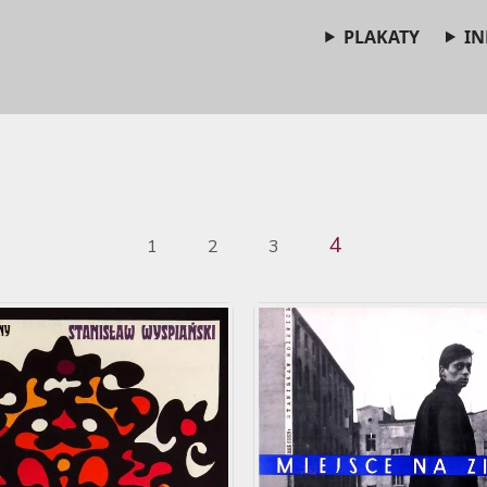
PLAKATY
IN
4
1
2
3