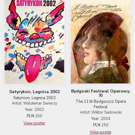
Bydgoski Festiwal Operowy,
Satyrykon, Legnica 2002
XI
Satyricon, Legnica 2002
The 11 th Bydgoszcz Opera
Artist: Waldemar Świerzy
Festival
Year: 2002
Artist: Wiktor Sadowski
PLN
150
Year: 2004
View poster
PLN
150
View poster