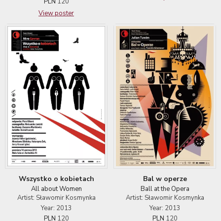
PLN
120
View poster
Wszystko o kobietach
Bal w operze
All about Women
Ball at the Opera
Artist: Sławomir Kosmynka
Artist: Sławomir Kosmynka
Year: 2013
Year: 2013
PLN
120
PLN
120