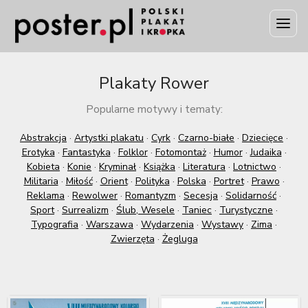
Plakaty Rower
Popularne motywy i tematy:
Abstrakcja
·
Artystki plakatu
·
Cyrk
·
Czarno-białe
·
Dziecięce
·
Erotyka
·
Fantastyka
·
Folklor
·
Fotomontaż
·
Humor
·
Judaika
·
Kobieta
·
Konie
·
Kryminał
·
Książka
·
Literatura
·
Lotnictwo
·
Militaria
·
Miłość
·
Orient
·
Polityka
·
Polska
·
Portret
·
Prawo
·
Reklama
·
Rewolwer
·
Romantyzm
·
Secesja
·
Solidarność
·
Sport
·
Surrealizm
·
Ślub, Wesele
·
Taniec
·
Turystyczne
·
Typografia
·
Warszawa
·
Wydarzenia
·
Wystawy
·
Zima
·
Zwierzęta
·
Żegluga