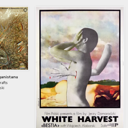
ganistanu
rafts
ski