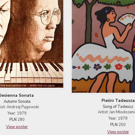
Jesienna Sonata
Pieśni Tadeusza
Autumn Sonata
Song of Tadeusz
tist: Andrzej Pągowski
Artist: Jan Młodożeni
Year: 1979
Year: 1979
PLN
280
PLN
250
View poster
View poster