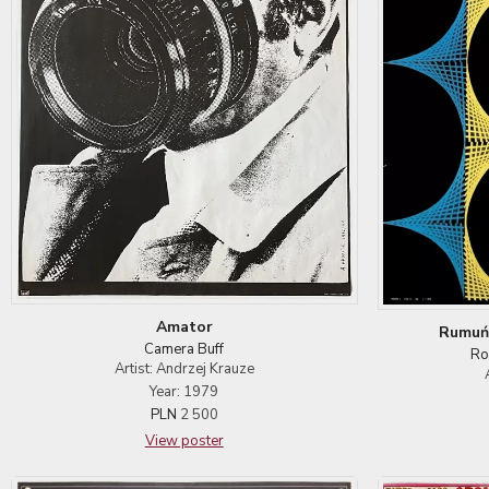
Amator
Rumuńs
Camera Buff
Ro
Artist: Andrzej Krauze
Year: 1979
PLN
2 500
View poster