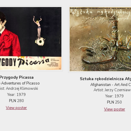
Przygody Picassa
Sztuka rękodzielnicza Af
 Adventures of Picasso
Afghanistan - Art And C
tist: Andrzej Klimowski
Artist: Jerzy Czerniaw
Year: 1979
Year: 1979
PLN
280
PLN
250
View poster
View poster