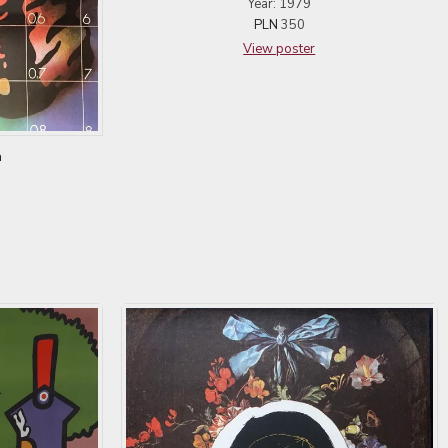
Year: 1979
PLN
350
View poster
a