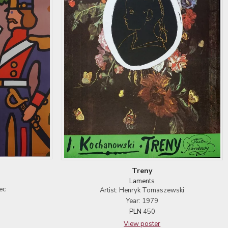
Treny
Laments
ec
Artist: Henryk Tomaszewski
Year: 1979
PLN
450
View poster