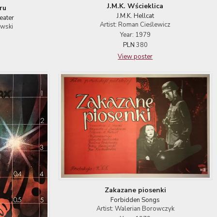
J.M.K. Wścieklica
tru
J.M.K. Hellcat
eater
Artist: Roman Cieślewicz
ewski
Year: 1979
PLN
380
View poster
Zakazane piosenki
Forbidden Songs
Artist: Walerian Borowczyk