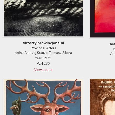
Aktorzy prowincjonalni
Jo
Provincial Actors
J
Artist: Andrzej Krauze, Tomasz Sikora
Art
Year: 1979
PLN
280
View poster