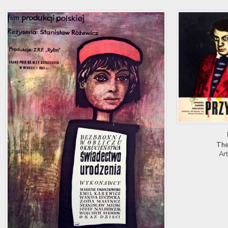
The
Ar