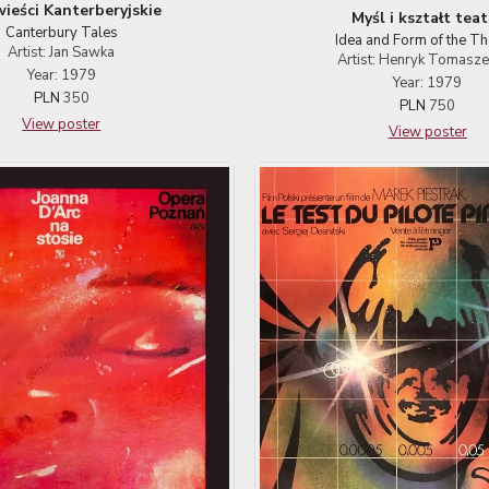
ieści Kanterberyjskie
Myśl i kształt tea
Canterbury Tales
Idea and Form of the Th
Artist: Jan Sawka
Artist: Henryk Tomasz
Year: 1979
Year: 1979
PLN
350
PLN
750
View poster
View poster