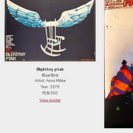
Błękitny ptak
Blue Bird
Artist: Anna Mikke
Year: 1979
PLN
350
View poster