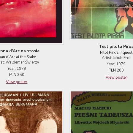
Test pilota Pirx
anna d'Arc na stosie
Pilot Pirx's Inquest
oan d'Arc at the Stake
Artist: Jakub Erol
ist: Waldemar Świerzy
Year: 1979
Year: 1979
PLN
280
PLN
350
View poster
View poster