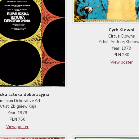
Cyrk Klowni
Circus Clowns
Artist: Andrzej Klimow
Year: 1979
PLN
280
View poster
ka sztuka dekoracyjna
manian Dekorative Art
Artist: Zbigniew Kaja
Year: 1979
PLN
750
View poster