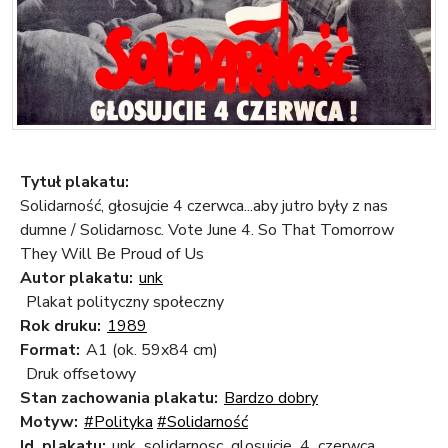
Tytuł plakatu:
Solidarność, głosujcie 4 czerwca...aby jutro były z nas
dumne / Solidarnosc. Vote June 4. So That Tomorrow
They Will Be Proud of Us
Autor plakatu:
unk
Plakat polityczny społeczny
Rok druku:
1989
Format:
A1 (ok. 59x84 cm)
Druk offsetowy
Stan zachowania plakatu:
Bardzo dobry
Motyw:
#Polityka
#Solidarność
Id. plakatu:
unk_solidarnosc_glosujcie_4_czerwca