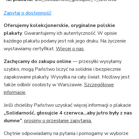
Zapytaj o dostępność
Oferujemy kolekcjonerskie, oryginalne polskie
plakaty
. Gwarantujemy ich autentyczność. W opisie
każdego plakatu podany jest rok jego druku. Na życzenie
wystawiamy certyfikat.
Więcej o nas
.
Zachęcamy do zakupu online
— przesyłki wysyłamy
szybko, mogą Państwo liczyć na solidnie i bezpiecznie
zapakowane plakaty. Wysyłka na cały świat. Możliwy jest
także odbiór osobisty w Warszawie.
Szczegółowe
informacje
.
Jeśli chcieliby Państwo uzyskać więcej informacji o plakacie
„Solidarność, głosujcie 4 czerwca...aby jutro były z nas
dumne”
,
prosimy o przesłanie zapytania.
Chętnie odpowiadamy na pytania i pomogamy w wyborze