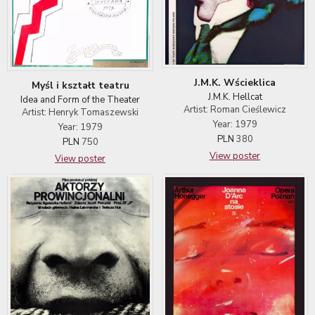
J.M.K. Wścieklica
Myśl i kształt teatru
J.M.K. Hellcat
Idea and Form of the Theater
Artist: Roman Cieślewicz
Artist: Henryk Tomaszewski
Year: 1979
Year: 1979
PLN
380
PLN
750
View poster
View poster