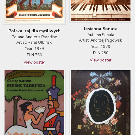
Jesienna Sonata
Polska, raj dla myśliwych
Autumn Sonata
Poland Angler's Paradise
Artist: Andrzej Pągowski
Artist: Rafał Olbiński
Year: 1979
Year: 1979
PLN
280
PLN
750
View poster
View poster