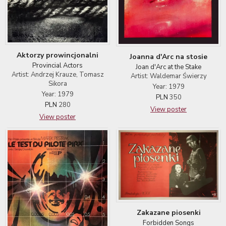
Aktorzy prowincjonalni
Joanna d'Arc na stosie
Provincial Actors
Joan d'Arc at the Stake
Artist: Andrzej Krauze, Tomasz
Artist: Waldemar Świerzy
Sikora
Year: 1979
Year: 1979
PLN
350
PLN
280
View poster
View poster
Zakazane piosenki
Forbidden Songs