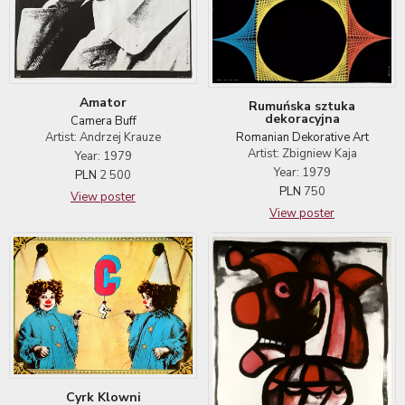
Amator
Rumuńska sztuka
dekoracyjna
Camera Buff
Romanian Dekorative Art
Artist: Andrzej Krauze
Artist: Zbigniew Kaja
Year: 1979
Year: 1979
PLN
2 500
PLN
750
View poster
View poster
Cyrk Klowni