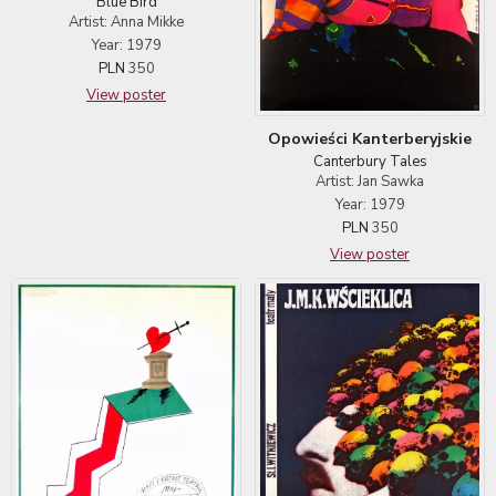
Blue Bird
Artist: Anna Mikke
Year: 1979
PLN
350
View poster
Opowieści Kanterberyjskie
Canterbury Tales
Artist: Jan Sawka
Year: 1979
PLN
350
View poster