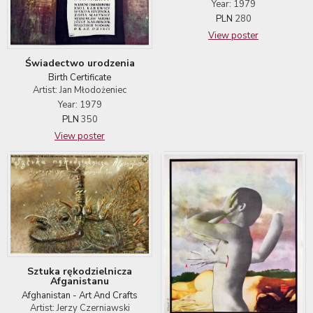
Year: 1979
PLN
280
View poster
Świadectwo urodzenia
Birth Certificate
Artist: Jan Młodożeniec
Year: 1979
PLN
350
View poster
Sztuka rękodzielnicza
Afganistanu
Afghanistan - Art And Crafts
Artist: Jerzy Czerniawski