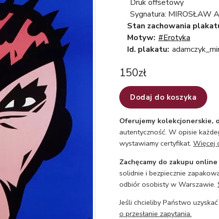
Druk offsetowy
Sygnatura: MIROSŁAW 
Stan zachowania plakat
Motyw:
#Erotyka
Id. plakatu:
adamczyk_mir
150
zł
Dodaj do koszyka
Oferujemy kolekcjonerskie, o
autentyczność. W opisie każdeg
wystawiamy certyfikat.
Więcej 
Zachęcamy do zakupu online
solidnie i bezpiecznie zapakowa
odbiór osobisty w Warszawie.
Jeśli chcieliby Państwo uzyskać
o przesłanie zapytania.