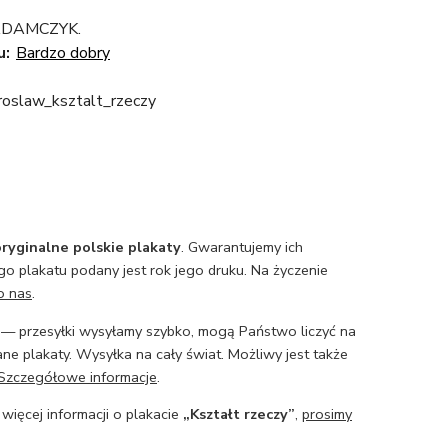
ADAMCZYK.
u:
Bardzo dobry
oslaw_ksztalt_rzeczy
ryginalne polskie plakaty
. Gwarantujemy ich
o plakatu podany jest rok jego druku. Na życzenie
o nas
.
— przesyłki wysyłamy szybko, mogą Państwo liczyć na
ne plakaty. Wysyłka na cały świat. Możliwy jest także
Szczegółowe informacje
.
 więcej informacji o plakacie
„Kształt rzeczy”
,
prosimy