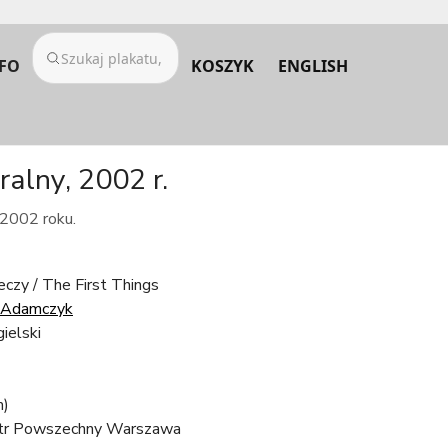
FO
KOSZYK
ENGLISH
alny, 2002 r.
 2002 roku.
eczy / The First Things
 Adamczyk
gielski
m)
tr Powszechny Warszawa