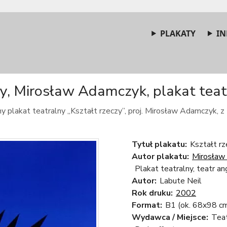
PLAKATY
IN
zy, Mirosław Adamczyk, plakat teatr
y plakat teatralny „Kształt rzeczy”, proj. Mirosław Adamczyk, z
Tytuł plakatu:
Kształt rz
Autor plakatu:
Mirosław
Plakat teatralny, teatr an
Autor:
Labute Neil
Rok druku:
2002
Format:
B1 (ok. 68x98 c
Wydawca / Miejsce:
Tea