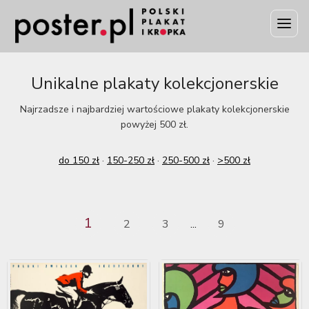
Unikalne plakaty kolekcjonerskie
Najrzadsze i najbardziej wartościowe plakaty kolekcjonerskie
powyżej 500 zł.
do 150 zł
·
150-250 zł
·
250-500 zł
·
>500 zł
1
2
3
9
...