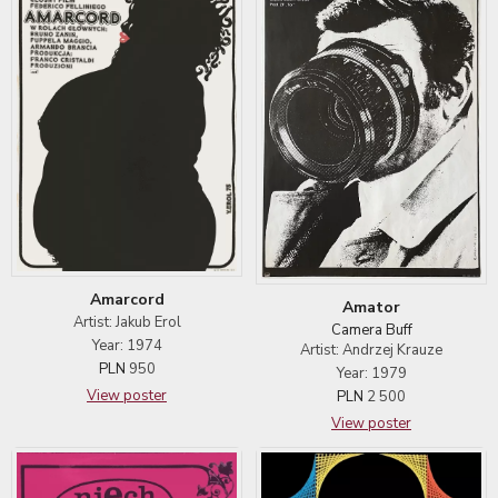
Amarcord
Amator
Artist: Jakub Erol
Camera Buff
Year: 1974
Artist: Andrzej Krauze
PLN
950
Year: 1979
View poster
PLN
2 500
View poster