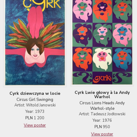
Cyrk Lwie głowy à la Andy
Cyrk dziewczyna w locie
Warhol
Circus Girl Swinging
Circus Lions Heads Andy
Artist: Witold Janowski
Warhol-style
Year: 1973
Artist: Tadeusz Jodłowski
PLN
1 200
Year: 1976
View poster
PLN
950
View poster