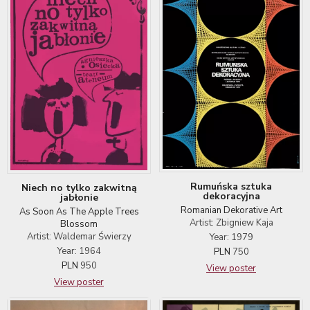
Rumuńska sztuka
Niech no tylko zakwitną
dekoracyjna
jabłonie
Romanian Dekorative Art
As Soon As The Apple Trees
Artist: Zbigniew Kaja
Blossom
Artist: Waldemar Świerzy
Year: 1979
Year: 1964
PLN
750
PLN
950
View poster
View poster