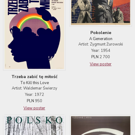
Pokolenie
A Generation
Artist: Zygmunt Żurowski
Year: 1954
PLN
2 700
View poster
Trzeba zabić tę miłość
To Kill this Love
Artist: Waldemar Świerzy
Year: 1972
PLN
950
View poster