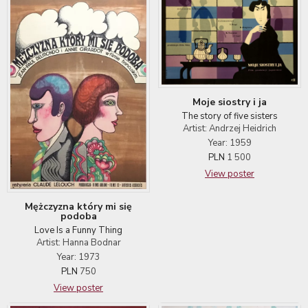
Moje siostry i ja
The story of five sisters
Artist: Andrzej Heidrich
Year: 1959
PLN
1 500
View poster
Mężczyzna który mi się
podoba
Love Is a Funny Thing
Artist: Hanna Bodnar
Year: 1973
PLN
750
View poster