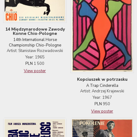
14 Międzynarodowe Zawody
Konne Chio-Pologne
14th International Horse
Championship Chio-Pologne
Artist: Stanisław Rozwadowski
Year: 1965
PLN
1 500
View poster
Kopciuszek w potrzasku
A Trap Cinderella
Artist: Andrzej Krajewski
Year: 1967
PLN
950
View poster