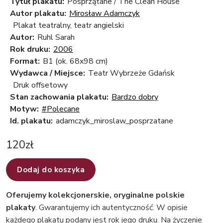
Tytuł plakatu:
Posprzątane / The Clean House
Autor plakatu:
Mirosław Adamczyk
Plakat teatralny, teatr angielski
Autor:
Ruhl Sarah
Rok druku:
2006
Format:
B1 (ok. 68x98 cm)
Wydawca / Miejsce:
Teatr Wybrzeże Gdańsk
Druk offsetowy
Stan zachowania plakatu:
Bardzo dobry
Motyw:
#Polecane
Id. plakatu:
adamczyk_miroslaw_posprzatane
120
zł
Dodaj do koszyka
Oferujemy kolekcjonerskie, oryginalne polskie
plakaty
. Gwarantujemy ich autentyczność. W opisie
każdego plakatu podany jest rok jego druku. Na życzenie