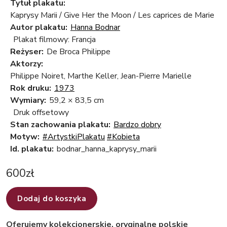
Tytuł plakatu:
Kaprysy Marii / Give Her the Moon / Les caprices de Marie
Autor plakatu:
Hanna Bodnar
Plakat filmowy: Francja
Reżyser:
De Broca Philippe
Aktorzy:
Philippe Noiret, Marthe Keller, Jean-Pierre Marielle
Rok druku:
1973
Wymiary:
59,2 × 83,5 cm
Druk offsetowy
Stan zachowania plakatu:
Bardzo dobry
Motyw:
#ArtystkiPlakatu
#Kobieta
Id. plakatu:
bodnar_hanna_kaprysy_marii
600
zł
Dodaj do koszyka
Oferujemy kolekcjonerskie, oryginalne polskie