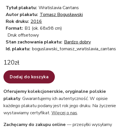
Tytuł plakatu:
Wratislavia Cantans
Autor plakatu:
Tomasz Bogusławski
Rok druku:
2016
Format:
B1 (ok. 68x98 cm)
Druk offsetowy
Stan zachowania plakatu:
Bardzo dobry
Id. plakatu:
boguslawski_tomasz_wratislavia_cantans
120
zł
Dodaj do koszyka
Oferujemy kolekcjonerskie, oryginalne polskie
plakaty
. Gwarantujemy ich autentyczność. W opisie
każdego plakatu podany jest rok jego druku. Na życzenie
wystawiamy certyfikat.
Więcej o nas
.
Zachęcamy do zakupu online
— przesyłki wysyłamy