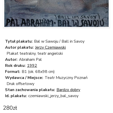
Tytuł plakatu:
Bal w Sawoju / Ball in Savoy
Autor plakatu:
Jerzy Czerniawski
Plakat teatralny, teatr angielski
Autor:
Abraham Pal
Rok druku:
1992
Format:
B1 (ok. 68x98 cm)
Wydawca / Miejsce:
Teatr Muzyczny Poznań
Druk offsetowy
Stan zachowania plakatu:
Bardzo dobry
Id. plakatu:
czerniawski_jerzy_bal_savoy
280
zł