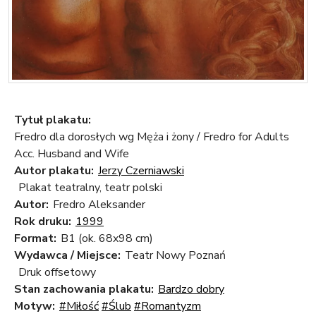
Tytuł plakatu:
Fredro dla dorosłych wg Męża i żony / Fredro for Adults
Acc. Husband and Wife
Autor plakatu:
Jerzy Czerniawski
Plakat teatralny, teatr polski
Autor:
Fredro Aleksander
Rok druku:
1999
Format:
B1 (ok. 68x98 cm)
Wydawca / Miejsce:
Teatr Nowy Poznań
Druk offsetowy
Stan zachowania plakatu:
Bardzo dobry
Motyw:
#Miłość
#Ślub
#Romantyzm