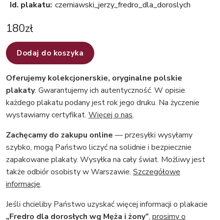
Id. plakatu:
czerniawski_jerzy_fredro_dla_doroslych
180
zł
Dodaj do koszyka
Oferujemy kolekcjonerskie, oryginalne polskie
plakaty
. Gwarantujemy ich autentyczność. W opisie
każdego plakatu podany jest rok jego druku. Na życzenie
wystawiamy certyfikat.
Więcej o nas
.
Zachęcamy do zakupu online
— przesyłki wysyłamy
szybko, mogą Państwo liczyć na solidnie i bezpiecznie
zapakowane plakaty. Wysyłka na cały świat. Możliwy jest
także odbiór osobisty w Warszawie.
Szczegółowe
informacje
.
Jeśli chcieliby Państwo uzyskać więcej informacji o plakacie
„Fredro dla dorosłych wg Męża i żony”
,
prosimy o