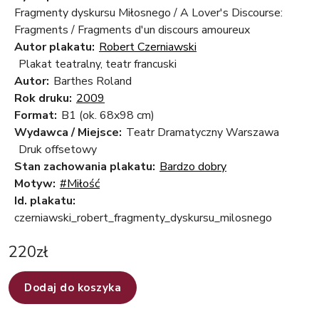
Fragmenty dyskursu Miłosnego / A Lover's Discourse:
Fragments / Fragments d'un discours amoureux
Autor plakatu:
Robert Czerniawski
Plakat teatralny, teatr francuski
Autor:
Barthes Roland
Rok druku:
2009
Format:
B1 (ok. 68x98 cm)
Wydawca / Miejsce:
Teatr Dramatyczny Warszawa
Druk offsetowy
Stan zachowania plakatu:
Bardzo dobry
Motyw:
#Miłość
Id. plakatu:
czerniawski_robert_fragmenty_dyskursu_milosnego
220
zł
Dodaj do koszyka