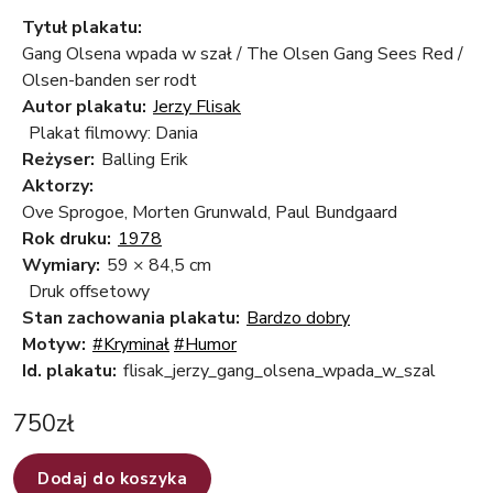
Tytuł plakatu:
Gang Olsena wpada w szał / The Olsen Gang Sees Red /
Olsen-banden ser rodt
Autor plakatu:
Jerzy Flisak
Plakat filmowy: Dania
Reżyser:
Balling Erik
Aktorzy:
Ove Sprogoe, Morten Grunwald, Paul Bundgaard
Rok druku:
1978
Wymiary:
59 × 84,5 cm
Druk offsetowy
Stan zachowania plakatu:
Bardzo dobry
Motyw:
#Kryminał
#Humor
Id. plakatu:
flisak_jerzy_gang_olsena_wpada_w_szal
750
zł
Dodaj do koszyka