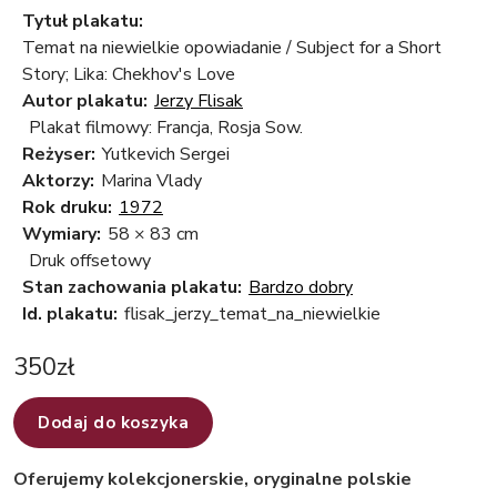
Tytuł plakatu:
Temat na niewielkie opowiadanie / Subject for a Short
Story; Lika: Chekhov's Love
Autor plakatu:
Jerzy Flisak
Plakat filmowy: Francja, Rosja Sow.
Reżyser:
Yutkevich Sergei
Aktorzy:
Marina Vlady
Rok druku:
1972
Wymiary:
58 × 83 cm
Druk offsetowy
Stan zachowania plakatu:
Bardzo dobry
Id. plakatu:
flisak_jerzy_temat_na_niewielkie
350
zł
Dodaj do koszyka
Oferujemy kolekcjonerskie, oryginalne polskie