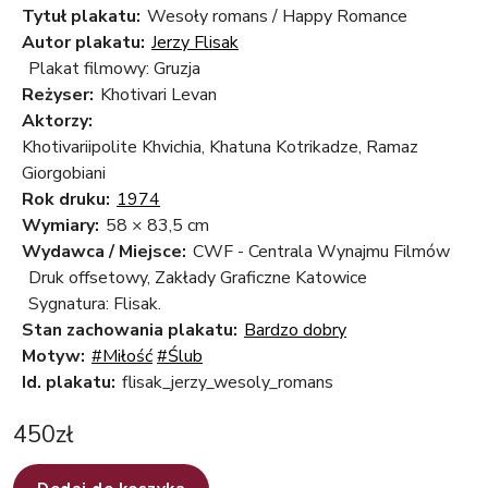
Tytuł plakatu:
Wesoły romans / Happy Romance
Autor plakatu:
Jerzy Flisak
Plakat filmowy: Gruzja
Reżyser:
Khotivari Levan
Aktorzy:
Khotivariipolite Khvichia, Khatuna Kotrikadze, Ramaz
Giorgobiani
Rok druku:
1974
Wymiary:
58 × 83,5 cm
Wydawca / Miejsce:
CWF - Centrala Wynajmu Filmów
Druk offsetowy, Zakłady Graficzne Katowice
Sygnatura: Flisak.
Stan zachowania plakatu:
Bardzo dobry
Motyw:
#Miłość
#Ślub
Id. plakatu:
flisak_jerzy_wesoly_romans
450
zł