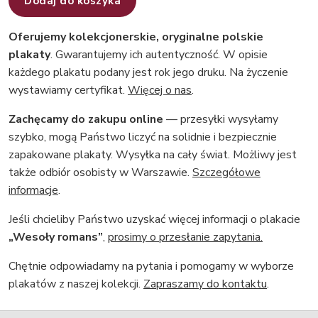
Dodaj do koszyka
Oferujemy kolekcjonerskie, oryginalne polskie
plakaty
. Gwarantujemy ich autentyczność. W opisie
każdego plakatu podany jest rok jego druku. Na życzenie
wystawiamy certyfikat.
Więcej o nas
.
Zachęcamy do zakupu online
— przesyłki wysyłamy
szybko, mogą Państwo liczyć na solidnie i bezpiecznie
zapakowane plakaty. Wysyłka na cały świat. Możliwy jest
także odbiór osobisty w Warszawie.
Szczegółowe
informacje
.
Jeśli chcieliby Państwo uzyskać więcej informacji o plakacie
„Wesoły romans”
,
prosimy o przesłanie zapytania.
Chętnie odpowiadamy na pytania i pomogamy w wyborze
plakatów z naszej kolekcji.
Zapraszamy do kontaktu
.