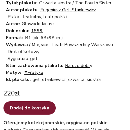
Tytuł plakatu:
Czwarta siostra / The Fourth Sister
Autor plakatu:
Eugeniusz Get-Stankiewicz
Plakat teatralny, teatr polski
Autor:
Glowacki Janusz
Rok druku:
1999
Format:
B1 (ok. 68x98 cm)
Wydawca / Miejsce:
Teatr Powszechny Warszawa
Druk offsetowy
Sygnatura: get.
Stan zachowania plakatu:
Bardzo dobry
Motyw:
#Erotyka
Id. plakatu:
get_stankiewicz_czwarta_siostra
220
zł
Dodaj do koszyka
Oferujemy kolekcjonerskie, oryginalne polskie