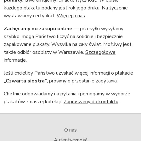
plakaty
. Gwarantujemy ich autentyczność. W opisie
każdego plakatu podany jest rok jego druku. Na życzenie
wystawiamy certyfikat.
Więcej o nas
.
Zachęcamy do zakupu online
— przesyłki wysyłamy
szybko, mogą Państwo liczyć na solidnie i bezpiecznie
zapakowane plakaty. Wysyłka na cały świat. Możliwy jest
także odbiór osobisty w Warszawie.
Szczegółowe
informacje
.
Jeśli chcieliby Państwo uzyskać więcej informacji o plakacie
„Czwarta siostra”
,
prosimy o przesłanie zapytania.
Chętnie odpowiadamy na pytania i pomogamy w wyborze
plakatów z naszej kolekcji.
Zapraszamy do kontaktu
.
O nas
Autentyczność