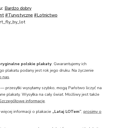
u:
Bardzo dobry
nt
#Turystyczne
#Lotnictwo
rt_fly_by_lot
ryginalne polskie plakaty
. Gwarantujemy ich
o plakatu podany jest rok jego druku. Na życzenie
o nas
.
— przesyłki wysyłamy szybko, mogą Państwo liczyć na
ne plakaty. Wysyłka na cały świat. Możliwy jest także
Szczegółowe informacje
.
 więcej informacji o plakacie
„Lataj LOTem”
,
prosimy o