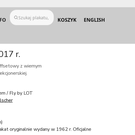
FO
KOSZYK
ENGLISH
017 r.
 offsetowy z wiernym
kcjonerskiej.
em / Fly by LOT
lscher
m)
lakat oryginalnie wydany w 1962 r. Oficjalne