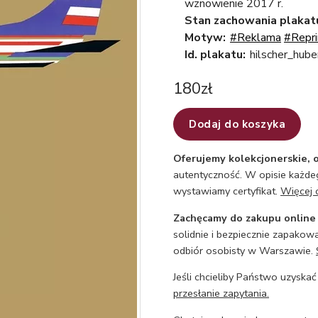
wznowienie 2017 r.
Stan zachowania plakat
Motyw:
#Reklama
#Repri
Id. plakatu:
hilscher_hube
180
zł
Dodaj do koszyka
Oferujemy kolekcjonerskie, o
autentyczność. W opisie każdeg
wystawiamy certyfikat.
Więcej 
Zachęcamy do zakupu online
solidnie i bezpiecznie zapakowa
odbiór osobisty w Warszawie.
Jeśli chcieliby Państwo uzyskać
przesłanie zapytania.