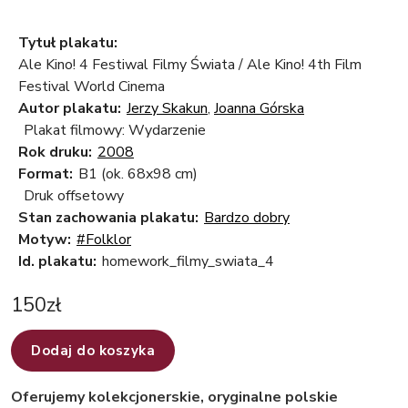
Tytuł plakatu:
Ale Kino! 4 Festiwal Filmy Świata / Ale Kino! 4th Film
Festival World Cinema
Autor plakatu:
Jerzy Skakun
,
Joanna Górska
Plakat filmowy: Wydarzenie
Rok druku:
2008
Format:
B1 (ok. 68x98 cm)
Druk offsetowy
Stan zachowania plakatu:
Bardzo dobry
Motyw:
#Folklor
Id. plakatu:
homework_filmy_swiata_4
150
zł
Dodaj do koszyka
Oferujemy kolekcjonerskie, oryginalne polskie