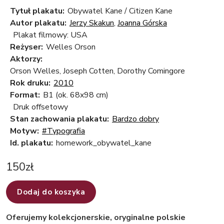
Tytuł plakatu:
Obywatel Kane / Citizen Kane
Autor plakatu:
Jerzy Skakun
,
Joanna Górska
Plakat filmowy: USA
Reżyser:
Welles Orson
Aktorzy:
Orson Welles, Joseph Cotten, Dorothy Comingore
Rok druku:
2010
Format:
B1 (ok. 68x98 cm)
Druk offsetowy
Stan zachowania plakatu:
Bardzo dobry
Motyw:
#Typografia
Id. plakatu:
homework_obywatel_kane
150
zł
Dodaj do koszyka
Oferujemy kolekcjonerskie, oryginalne polskie