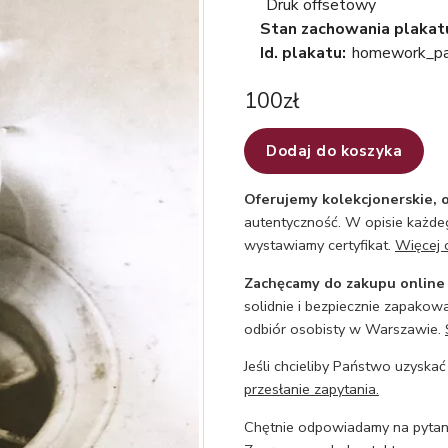
Druk offsetowy
Stan zachowania plakat
Id. plakatu:
homework_p
100
zł
Dodaj do koszyka
Oferujemy kolekcjonerskie, o
autentyczność. W opisie każdeg
wystawiamy certyfikat.
Więcej 
Zachęcamy do zakupu online
solidnie i bezpiecznie zapakowa
odbiór osobisty w Warszawie.
Jeśli chcieliby Państwo uzyskać
przesłanie zapytania.
Chętnie odpowiadamy na pytani