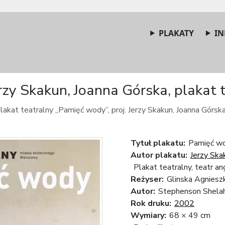
PLAKATY
IN
zy Skakun, Joanna Górska, plakat t
lakat teatralny „Pamięć wody”, proj. Jerzy Skakun, Joanna Górska
Tytuł plakatu:
Pamięć wo
Autor plakatu:
Jerzy Ska
Plakat teatralny, teatr an
Reżyser:
Glinska Agniesz
Autor:
Stephenson Shela
Rok druku:
2002
Wymiary:
68 × 49 cm