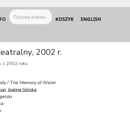
FO
KOSZYK
ENGLISH
eatralny, 2002 r.
, z 2002 roku.
dy / The Memory of Water
kun
,
Joanna Górska
gielski
ka
h