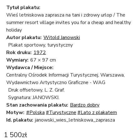
Tytuł plakatu:
Wieś letniskowa zaprasza na tani i zdrowy urlop / The
summer resort village invites you for a cheap and healthy
holiday
Autor plakatu:
Witold Janowski
Plakat sportowy, turystyczny
Rok druku:
1972
Wymiary:
67 × 97 cm
Wydawca / Miejsce:
Centralny Ośrodek Informacji Turystycznej, Warszawa,
Wydawnictwo Artystyczno Graficzne - WAG
Druk offsetowy, L. Z. Graf.
Sygnatura: JANOWSKI.
Stan zachowania plakatu:
Bardzo dobry
Motyw:
#Polska
#Turystyczne
#Lato z plakatem
Id. plakatu:
janowski_wies_letniskowa_zaprasza
1 500
zł