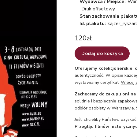
Wydawca / Miejsce:
War
Druk offsetowy
Stan zachowania plakat
Id. plakatu:
kajzer_rysza
120
zł
Dodaj do koszyka
Oferujemy kolekcjonerskie, o
autentyczność. W opisie każdeg
wystawiamy certyfikat.
Więcej 
Zachęcamy do zakupu online
solidnie i bezpiecznie zapakowa
odbiór osobisty w Warszawie.
Jeśli chcieliby Państwo uzyskać
Przegląd filmów historyczny