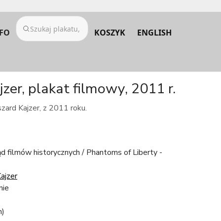
FO
KOSZYK
ENGLISH
er, plakat filmowy, 2011 r.
zard Kajzer, z 2011 roku.
 filmów historycznych / Phantoms of Liberty -
ajzer
nie
m)