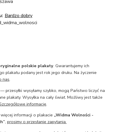
szawa
u:
Bardzo dobry
rd_widma_wolnosci
ryginalne polskie plakaty
. Gwarantujemy ich
o plakatu podany jest rok jego druku. Na życzenie
o nas
.
— przesyłki wysyłamy szybko, mogą Państwo liczyć na
ne plakaty. Wysyłka na cały świat. Możliwy jest także
Szczegółowe informacje
.
 więcej informacji o plakacie
„Widma Wolności -
ch”
,
prosimy o przesłanie zapytania.