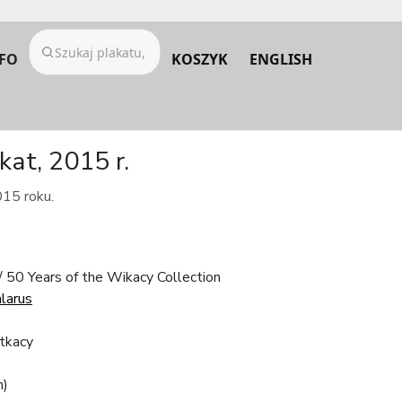
FO
KOSZYK
ENGLISH
kat, 2015 r.
015 roku.
/ 50 Years of the Wikacy Collection
larus
itkacy
m)