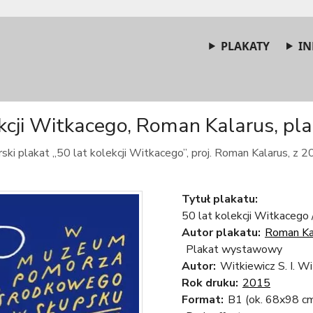
PLAKATY
IN
kcji Witkacego, Roman Kalarus, pla
ski plakat „50 lat kolekcji Witkacego”, proj. Roman Kalarus, z 2
Tytuł plakatu:
50 lat kolekcji Witkacego 
Autor plakatu:
Roman Ka
Plakat wystawowy
Autor:
Witkiewicz S. I. W
Rok druku:
2015
Format:
B1 (ok. 68x98 c