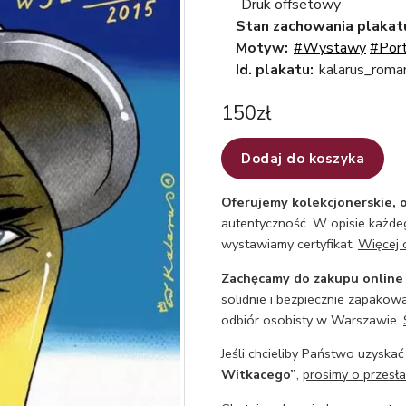
Druk offsetowy
Stan zachowania plakat
Motyw:
#Wystawy
#Port
Id. plakatu:
kalarus_roma
150
zł
Dodaj do koszyka
Oferujemy kolekcjonerskie, o
autentyczność. W opisie każdeg
wystawiamy certyfikat.
Więcej 
Zachęcamy do zakupu online
solidnie i bezpiecznie zapakowa
odbiór osobisty w Warszawie.
Jeśli chcieliby Państwo uzyskać
Witkacego”
,
prosimy o przesła