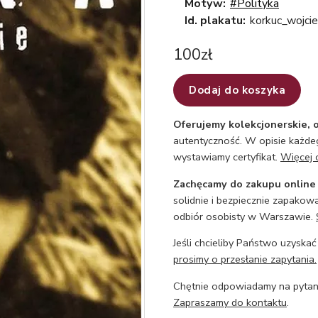
Motyw:
#Polityka
Id. plakatu:
korkuc_wojcie
100
zł
Dodaj do koszyka
Oferujemy kolekcjonerskie, o
autentyczność. W opisie każdeg
wystawiamy certyfikat.
Więcej 
Zachęcamy do zakupu online
solidnie i bezpiecznie zapakowa
odbiór osobisty w Warszawie.
Jeśli chcieliby Państwo uzyskać
prosimy o przesłanie zapytania.
Chętnie odpowiadamy na pytani
Zapraszamy do kontaktu
.