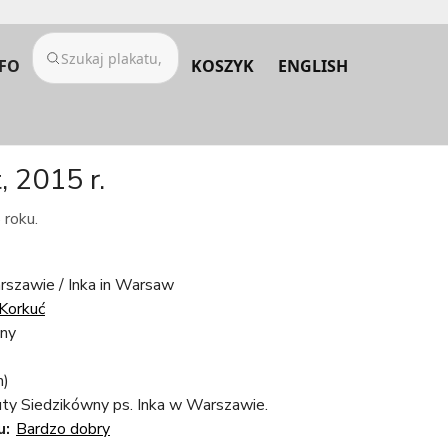
FO
KOSZYK
ENGLISH
 2015 r.
 roku.
rszawie / Inka in Warsaw
Korkuć
zny
m)
ty Siedzikówny ps. Inka w Warszawie.
u:
Bardzo dobry