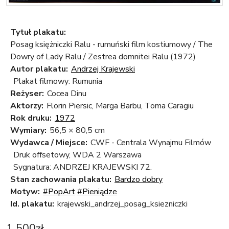
Tytuł plakatu:
Posag księżniczki Ralu - rumuński film kostiumowy / The
Dowry of Lady Ralu / Zestrea domnitei Ralu (1972)
Autor plakatu:
Andrzej Krajewski
Plakat filmowy: Rumunia
Reżyser:
Cocea Dinu
Aktorzy:
Florin Piersic, Marga Barbu, Toma Caragiu
Rok druku:
1972
Wymiary:
56,5 × 80,5 cm
Wydawca / Miejsce:
CWF - Centrala Wynajmu Filmów
Druk offsetowy, WDA 2 Warszawa
Sygnatura: ANDRZEJ KRAJEWSKI 72.
Stan zachowania plakatu:
Bardzo dobry
Motyw:
#PopArt
#Pieniądze
Id. plakatu:
krajewski_andrzej_posag_ksiezniczki
1 500
zł