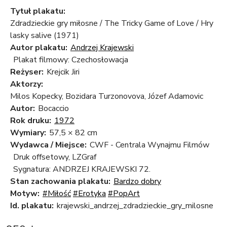
Tytuł plakatu:
Zdradzieckie gry miłosne / The Tricky Game of Love / Hry
lasky salive (1971)
Autor plakatu:
Andrzej Krajewski
Plakat filmowy: Czechosłowacja
Reżyser:
Krejcik Jiri
Aktorzy:
Milos Kopecky, Bozidara Turzonovova, Józef Adamovic
Autor:
Bocaccio
Rok druku:
1972
Wymiary:
57,5 × 82 cm
Wydawca / Miejsce:
CWF - Centrala Wynajmu Filmów
Druk offsetowy, LZGraf
Sygnatura: ANDRZEJ KRAJEWSKI 72.
Stan zachowania plakatu:
Bardzo dobry
Motyw:
#Miłość
#Erotyka
#PopArt
Id. plakatu:
krajewski_andrzej_zdradzieckie_gry_milosne