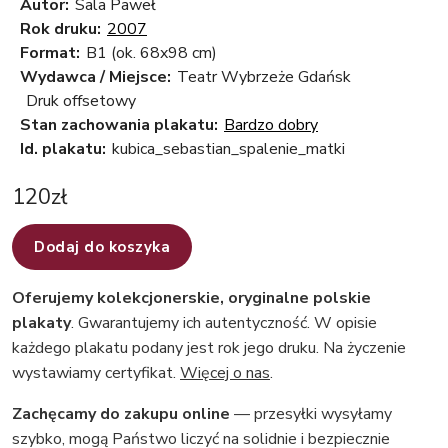
Autor:
Sala Paweł
Rok druku:
2007
Format:
B1 (ok. 68x98 cm)
Wydawca / Miejsce:
Teatr Wybrzeże Gdańsk
Druk offsetowy
Stan zachowania plakatu:
Bardzo dobry
Id. plakatu:
kubica_sebastian_spalenie_matki
120
zł
Dodaj do koszyka
Oferujemy kolekcjonerskie, oryginalne polskie
plakaty
. Gwarantujemy ich autentyczność. W opisie
każdego plakatu podany jest rok jego druku. Na życzenie
wystawiamy certyfikat.
Więcej o nas
.
Zachęcamy do zakupu online
— przesyłki wysyłamy
szybko, mogą Państwo liczyć na solidnie i bezpiecznie