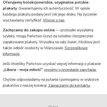
Oferujemy kolekcjonerskie, oryginalne polskie
plakaty
. Gwarantujemy ich autentyczność. W opisie
każdego plakatu podany jest rok jego druku. Na życzenie
wystawiamy certyfikat.
Więcej o nas
.
Zachęcamy do zakupu online
— przesyłki wysyłamy
szybko, mogą Państwo liczyć na solidnie i bezpiecznie
zapakowane plakaty. Wysyłka na cały świat. Możliwy jest
także odbiór osobisty w Warszawie.
Szczegółowe
informacje
.
Jeśli chcieliby Państwo uzyskać więcej informacji o plakacie
„Libera - moja miłość”
,
prosimy o przesłanie zapytania.
Chętnie odpowiadamy na pytania i pomogamy w wyborze
plakatów z naszej kolekcji.
Zapraszamy do kontaktu
.
O nas