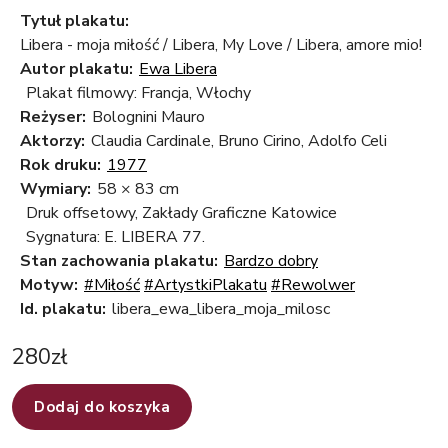
Tytuł plakatu:
Libera - moja miłość / Libera, My Love / Libera, amore mio!
Autor plakatu:
Ewa Libera
Plakat filmowy: Francja, Włochy
Reżyser:
Bolognini Mauro
Aktorzy:
Claudia Cardinale, Bruno Cirino, Adolfo Celi
Rok druku:
1977
Wymiary:
58 × 83 cm
Druk offsetowy, Zakłady Graficzne Katowice
Sygnatura: E. LIBERA 77.
Stan zachowania plakatu:
Bardzo dobry
Motyw:
#Miłość
#ArtystkiPlakatu
#Rewolwer
Id. plakatu:
libera_ewa_libera_moja_milosc
280
zł
Dodaj do koszyka