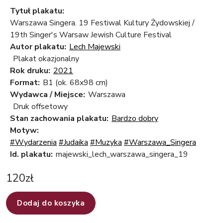
Tytuł plakatu:
Warszawa Singera. 19 Festiwal Kultury Żydowskiej /
19th Singer's Warsaw Jewish Culture Festival
Autor plakatu:
Lech Majewski
Plakat okazjonalny
Rok druku:
2021
Format:
B1 (ok. 68x98 cm)
Wydawca / Miejsce:
Warszawa
Druk offsetowy
Stan zachowania plakatu:
Bardzo dobry
Motyw:
#Wydarzenia
#Judaika
#Muzyka
#Warszawa_Singera
Id. plakatu:
majewski_lech_warszawa_singera_19
120
zł
Dodaj do koszyka