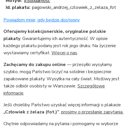
Motyw:
#Solidarność
Id. plakatu:
pagowski_andrzej_czlowiek_z_zelaza_fot
Powiadom mnie, gdy będzie dostępny
Oferujemy kolekcjonerskie, oryginalne polskie
plakaty
. Gwarantujemy ich autentyczność. W opisie
każdego plakatu podany jest rok jego druku. Na życzenie
wystawiamy certyfikat.
Więcej o nas
.
Zachęcamy do zakupu online
— przesyłki wysyłamy
szybko, mogą Państwo liczyć na solidnie i bezpiecznie
zapakowane plakaty. Wysyłka na cały świat. Możliwy jest
także odbiór osobisty w Warszawie.
Szczegółowe
informacje
.
Jeśli chcieliby Państwo uzyskać więcej informacji o plakacie
„Człowiek z żelaza (fot.)”
,
prosimy o przesłanie zapytania.
Chętnie odpowiadamy na pytania i pomogamy w wyborze