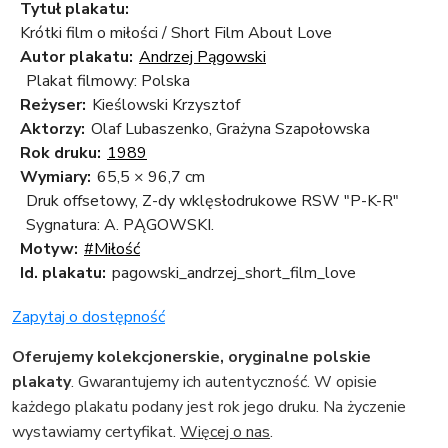
Tytuł plakatu:
Krótki film o miłości / Short Film About Love
Autor plakatu:
Andrzej Pągowski
Plakat filmowy: Polska
Reżyser:
Kieślowski Krzysztof
Aktorzy:
Olaf Lubaszenko, Grażyna Szapołowska
Rok druku:
1989
Wymiary:
65,5 × 96,7 cm
Druk offsetowy, Z-dy wklęsłodrukowe RSW "P-K-R"
Sygnatura: A. PĄGOWSKI.
Motyw:
#Miłość
Id. plakatu:
pagowski_andrzej_short_film_love
Zapytaj o dostępność
Oferujemy kolekcjonerskie, oryginalne polskie
plakaty
. Gwarantujemy ich autentyczność. W opisie
każdego plakatu podany jest rok jego druku. Na życzenie
wystawiamy certyfikat.
Więcej o nas
.