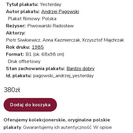
Tytuł plakatu:
Yesterday
Autor plakatu:
Andrzej Pągowski
Plakat filmowy: Polska
Reżyser:
Piwowarski Radosław
Aktorzy:
Piotr Siwkiewicz, Anna Kazmierczak, Krzysztof Majchrzak
Rok druku:
1985
Format:
B1 (ok. 68x98 cm)
Druk offsetowy
Stan zachowania plakatu:
Bardzo dobry
Id. plakatu:
pagowski_andrzej_yesterday
380
zł
Dodaj do koszyka
Oferujemy kolekcjonerskie, oryginalne polskie
plakaty
. Gwarantujemy ich autentyczność. W opisie