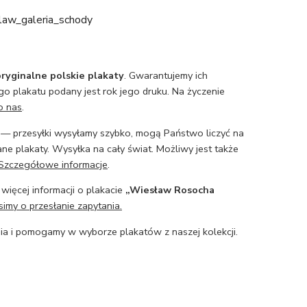
law_galeria_schody
ryginalne polskie plakaty
. Gwarantujemy ich
o plakatu podany jest rok jego druku. Na życzenie
o nas
.
— przesyłki wysyłamy szybko, mogą Państwo liczyć na
ne plakaty. Wysyłka na cały świat. Możliwy jest także
Szczegółowe informacje
.
 więcej informacji o plakacie
„Wiesław Rosocha
simy o przesłanie zapytania.
a i pomogamy w wyborze plakatów z naszej kolekcji.