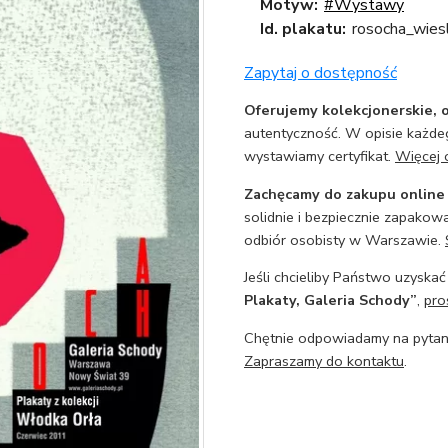
Motyw:
#Wystawy
Id. plakatu:
rosocha_wies
Zapytaj o dostępność
Oferujemy kolekcjonerskie, o
autentyczność. W opisie każdeg
wystawiamy certyfikat.
Więcej 
Zachęcamy do zakupu online
solidnie i bezpiecznie zapakowa
odbiór osobisty w Warszawie.
Jeśli chcieliby Państwo uzyskać
Plakaty, Galeria Schody”
,
pro
Chętnie odpowiadamy na pytani
Zapraszamy do kontaktu
.