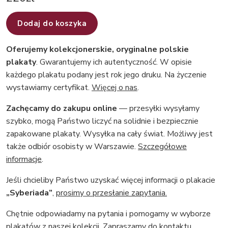
Dodaj do koszyka
Oferujemy kolekcjonerskie, oryginalne polskie
plakaty
. Gwarantujemy ich autentyczność. W opisie
każdego plakatu podany jest rok jego druku. Na życzenie
wystawiamy certyfikat.
Więcej o nas
.
Zachęcamy do zakupu online
— przesyłki wysyłamy
szybko, mogą Państwo liczyć na solidnie i bezpiecznie
zapakowane plakaty. Wysyłka na cały świat. Możliwy jest
także odbiór osobisty w Warszawie.
Szczegółowe
informacje
.
Jeśli chcieliby Państwo uzyskać więcej informacji o plakacie
„Syberiada”
,
prosimy o przesłanie zapytania.
Chętnie odpowiadamy na pytania i pomogamy w wyborze
plakatów z naszej kolekcji.
Zapraszamy do kontaktu
.