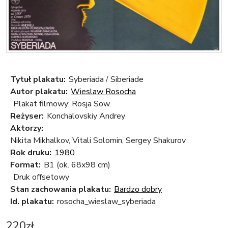
Tytuł plakatu:
Syberiada / Siberiade
Autor plakatu:
Wieslaw Rosocha
Plakat filmowy: Rosja Sow.
Reżyser:
Konchalovskiy Andrey
Aktorzy:
Nikita Mikhalkov, Vitali Solomin, Sergey Shakurov
Rok druku:
1980
Format:
B1 (ok. 68x98 cm)
Druk offsetowy
Stan zachowania plakatu:
Bardzo dobry
Id. plakatu:
rosocha_wieslaw_syberiada
220
zł