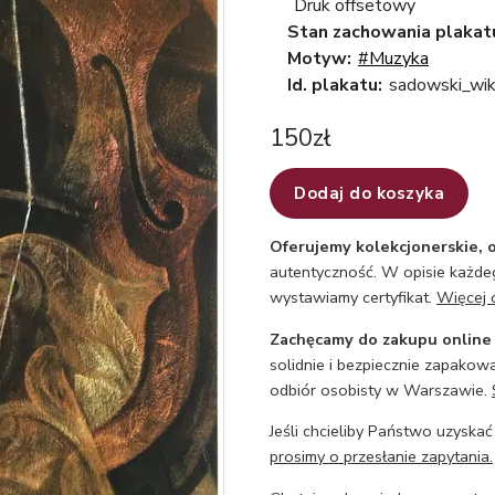
Druk offsetowy
Stan zachowania plakat
Motyw:
#Muzyka
Id. plakatu:
sadowski_wik
150
zł
Dodaj do koszyka
Oferujemy kolekcjonerskie, o
autentyczność. W opisie każdeg
wystawiamy certyfikat.
Więcej 
Zachęcamy do zakupu online
solidnie i bezpiecznie zapakowa
odbiór osobisty w Warszawie.
Jeśli chcieliby Państwo uzyskać
prosimy o przesłanie zapytania.