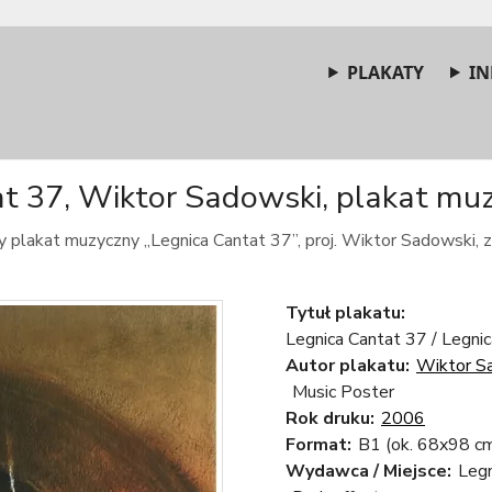
PLAKATY
IN
t 37, Wiktor Sadowski, plakat muz
 plakat muzyczny „Legnica Cantat 37”, proj. Wiktor Sadowski, 
Tytuł plakatu:
Legnica Cantat 37 / Legni
Autor plakatu:
Wiktor S
Music Poster
Rok druku:
2006
Format:
B1 (ok. 68x98 c
Wydawca / Miejsce:
Legn