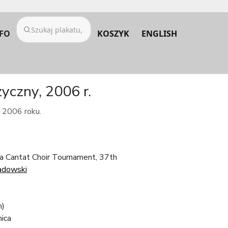
FO
KOSZYK
ENGLISH
yczny, 2006 r.
z 2006 roku.
ca Cantat Choir Tournament, 37th
adowski
m)
ica