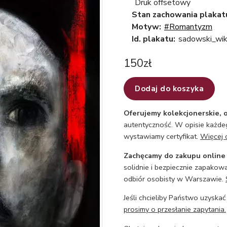
Druk offsetowy
Stan zachowania plakat
Motyw:
#Romantyzm
Id. plakatu:
sadowski_wik
150
zł
Dodaj do koszyka
Oferujemy kolekcjonerskie, o
autentyczność. W opisie każdeg
wystawiamy certyfikat.
Więcej 
Zachęcamy do zakupu online
solidnie i bezpiecznie zapakowa
odbiór osobisty w Warszawie.
Jeśli chcieliby Państwo uzyskać
prosimy o przesłanie zapytania.