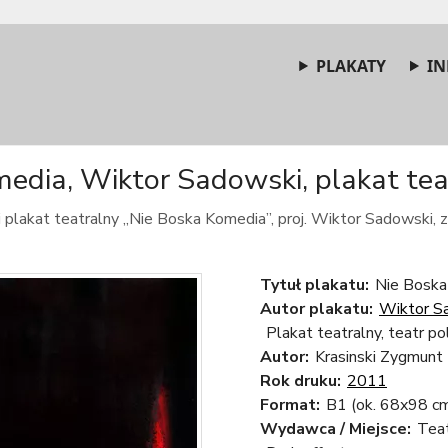
PLAKATY
IN
edia, Wiktor Sadowski, plakat teat
 plakat teatralny „Nie Boska Komedia”, proj. Wiktor Sadowski, 
Tytuł plakatu:
Nie Boska
Autor plakatu:
Wiktor S
Plakat teatralny, teatr po
Autor:
Krasinski Zygmunt
Rok druku:
2011
Format:
B1 (ok. 68x98 c
Wydawca / Miejsce:
Tea