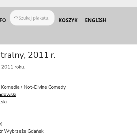
FO
KOSZYK
ENGLISH
ralny, 2011 r.
z 2011 roku.
 Komedia / Not-Divine Comedy
adowski
lski
m)
tr Wybrzeże Gdańsk