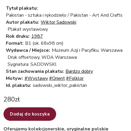
Tytuł plakatu:
Pakistan - sztuka i rękodzieło / Pakistan - Art And Crafts
Autor plakatu:
Wiktor Sadowski
Plakat wystawowy
Rok druku:
1987
Format:
B1 (ok. 68x98 cm)
Wydawca / Miejsce:
Muzeum Azji i Pacyfiku, Warszawa
Druk offsetowy, WDA Warszawa
Sygnatura: SADOWSKI.
Stan zachowania plakatu:
Bardzo dobry
Motyw:
#Wystawy
#Orient
#Folklor
Id. plakatu:
sadowski_wiktor_pakistan
280
zł
Dodaj do koszyka
Oferujemy kolekcjonerskie, oryginalne polskie