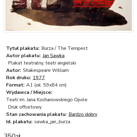
Tytuł plakatu:
Burza / The Tempest
Autor plakatu:
Jan Sawka
Plakat teatralny, teatr angielski
Autor:
Shakespeare William
Rok druku:
1977
Format:
A1 (ok. 59x84 cm)
Wydawca / Miejsce:
Teatr im. Jana Kochanowskiego Opole
Druk offsetowy
Stan zachowania plakatu:
Bardzo dobry
Id. plakatu:
sawka_jan_burza
350
zł