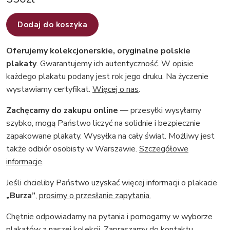
Dodaj do koszyka
Oferujemy kolekcjonerskie, oryginalne polskie
plakaty
. Gwarantujemy ich autentyczność. W opisie
każdego plakatu podany jest rok jego druku. Na życzenie
wystawiamy certyfikat.
Więcej o nas
.
Zachęcamy do zakupu online
— przesyłki wysyłamy
szybko, mogą Państwo liczyć na solidnie i bezpiecznie
zapakowane plakaty. Wysyłka na cały świat. Możliwy jest
także odbiór osobisty w Warszawie.
Szczegółowe
informacje
.
Jeśli chcieliby Państwo uzyskać więcej informacji o plakacie
„Burza”
,
prosimy o przesłanie zapytania.
Chętnie odpowiadamy na pytania i pomogamy w wyborze
plakatów z naszej kolekcji.
Zapraszamy do kontaktu
.