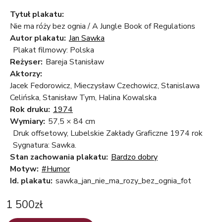
Tytuł plakatu:
Nie ma róży bez ognia / A Jungle Book of Regulations
Autor plakatu:
Jan Sawka
Plakat filmowy: Polska
Reżyser:
Bareja Stanisław
Aktorzy:
Jacek Fedorowicz, Mieczysław Czechowicz, Stanislawa
Celińska, Stanisław Tym, Halina Kowalska
Rok druku:
1974
Wymiary:
57,5 × 84 cm
Druk offsetowy, Lubelskie Zakłady Graficzne 1974 rok
Sygnatura: Sawka.
Stan zachowania plakatu:
Bardzo dobry
Motyw:
#Humor
Id. plakatu:
sawka_jan_nie_ma_rozy_bez_ognia_fot
1 500
zł