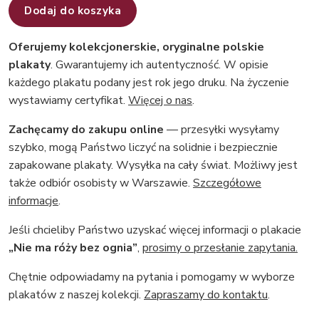
Dodaj do koszyka
Oferujemy kolekcjonerskie, oryginalne polskie
plakaty
. Gwarantujemy ich autentyczność. W opisie
każdego plakatu podany jest rok jego druku. Na życzenie
wystawiamy certyfikat.
Więcej o nas
.
Zachęcamy do zakupu online
— przesyłki wysyłamy
szybko, mogą Państwo liczyć na solidnie i bezpiecznie
zapakowane plakaty. Wysyłka na cały świat. Możliwy jest
także odbiór osobisty w Warszawie.
Szczegółowe
informacje
.
Jeśli chcieliby Państwo uzyskać więcej informacji o plakacie
„Nie ma róży bez ognia”
,
prosimy o przesłanie zapytania.
Chętnie odpowiadamy na pytania i pomogamy w wyborze
plakatów z naszej kolekcji.
Zapraszamy do kontaktu
.