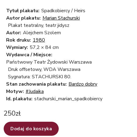
Tytuł plakatu:
Spadkobiercy / Heirs
Autor plakatu:
Marian Stachurski
Plakat teatralny, teatr jidysz
Autor:
Alejchem Szolem
Rok druku:
1980
Wymiary:
57,2 × 84 cm
Wydawca / Miejsce:
Państwowy Teatr Żydowski Warszawa
Druk offsetowy, WDA Warszawa
Sygnatura: STACHURSKI 80.
Stan zachowania plakatu:
Bardzo dobry
Motyw:
#Judaika
Id. plakatu:
stachurski_marian_spadkobiercy
250
zł
Dodaj do koszyka